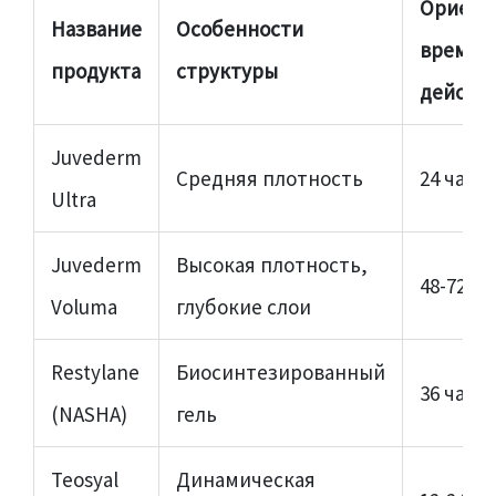
Ориент
Название
Особенности
время п
продукта
структуры
действ
Juvederm
Средняя плотность
24 часа
Ultra
Juvederm
Высокая плотность,
48-72 ча
Voluma
глубокие слои
Restylane
Биосинтезированный
36 часо
(NASHA)
гель
Teosyal
Динамическая