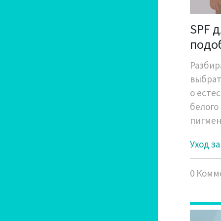
SPF д
подо
Разбир
выбрат
о есте
белого
пигмен
Уход з
0 Комм