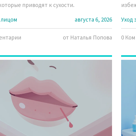
 которые приводят к сухости.
избеж
а лицом
августа 6, 2026
Уход 
ентарии
от Наталья Попова
0 Ко