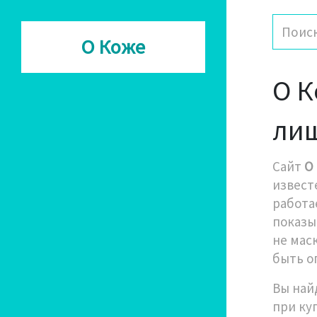
О Коже
О К
ли
Сайт
О
извест
работа
показы
не мас
быть о
Вы най
при ку