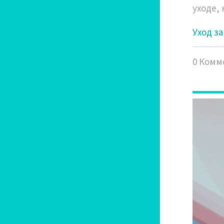
уходе,
Уход з
0 Комм