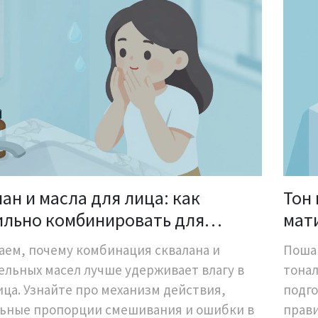
ан и масла для лица: как
Тон
ильно комбинировать для
мат
окого увлажнения
аем, почему комбинация сквалана и
Пошаг
ельных масел лучше удерживает влагу в
тонал
ица. Узнайте про механизм действия,
подго
ьные пропорции смешивания и ошибки в
прав