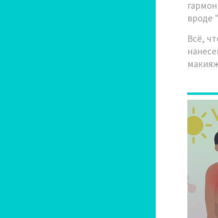
гармон
вроде 
Всё, ч
нанесе
макияж