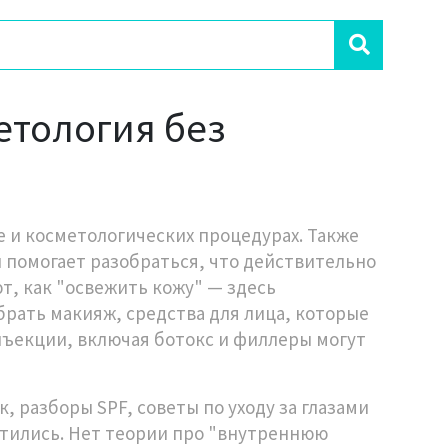
етология без
е и косметологических процедурах
. Также
н помогает разобраться, что действительно
т, как "освежить кожу" — здесь
ыбрать
макияж
,
средства для лица, которые
нъекции
,
включая ботокс и филлеры
могут
, разборы SPF, советы по уходу за глазами
ортились. Нет теории про "внутреннюю