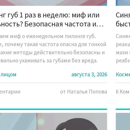
г губ 1 раз в неделю: миф или
Синя
ность? Безопасная частота и
быс
ила ухода
изб
аем миф о еженедельном пилинге губ.
Синяк
е, почему такая частота опасна для тонкой
реакц
какие методы действительно безопасны и
мази 
авильно ухаживать за губами без вреда.
реаби
а лицом
августа 3, 2026
Косм
ентарии
от Наталья Попова
6 Ко