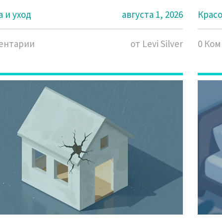
 и уход
августа 1, 2026
Красо
ентарии
от Levi Silver
0 Ко