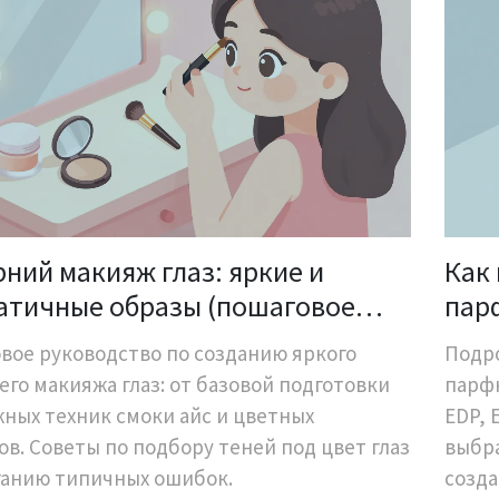
ний макияж глаз: яркие и
Как
атичные образы (пошаговое
парф
водство)
обр
вое руководство по созданию яркого
Подр
его макияжа глаз: от базовой подготовки
парфю
жных техник смоки айс и цветных
EDP, 
ов. Советы по подбору теней под цвет глаз
выбра
ганию типичных ошибок.
созда