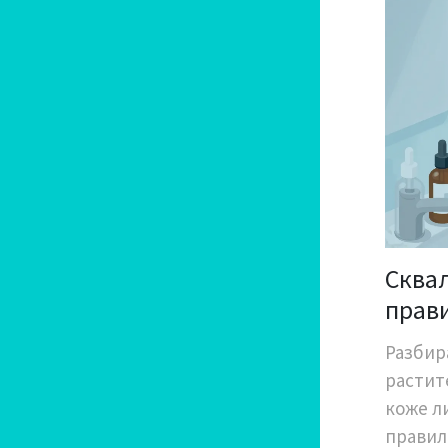
Сквал
прав
глуб
Разбир
растит
коже л
правил