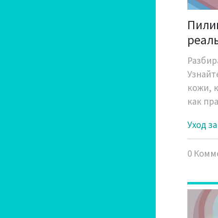
Пилин
реаль
прав
Разбир
Узнайт
кожи, 
как пр
Уход з
0 Комм