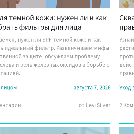
ля темной кожи: нужен ли и как
Сква
брать фильтры для лица
пра
глу
аемся, нужен ли SPF темной коже и как
Узнай
ь идеальный фильтр. Развенчиваем мифы
расти
ственной защите, обсуждаем проблему
проти
 следа и роль железных оксидов в борьбе с
дейст
тацией.
прави
типов
а лицом
августа 7, 2026
Уход 
ентарии
от Levi Silver
2 Ко