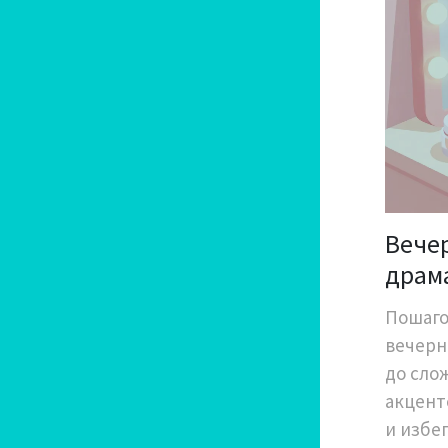
Вечер
драм
руко
Пошаго
вечерн
до сло
акцент
и избе