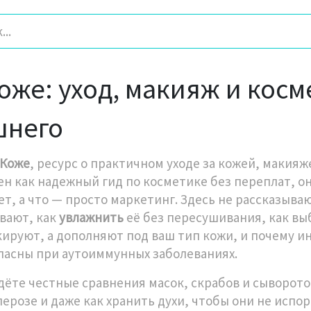
оже: уход, макияж и косм
шнего
 Коже
,
ресурс о практичном уходе за кожей, макияж
ен как
надежный гид по косметике без переплат
, о
ет, а что — просто маркетинг.
Здесь не рассказываю
вают, как
увлажнить
её без пересушивания, как в
кируют, а дополняют
под ваш тип кожи, и почему
и
пасны при аутоиммунных заболеваниях.
дёте честные сравнения масок, скрабов и сывороток
перозе и даже как хранить духи, чтобы они не исп