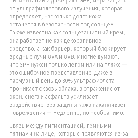
пигментации и даже рака.
SPF
,
мера защиты
от ультрафиолетового излучения, которая
определяет, насколько долго кожа
останется в безопасности под солнцем
.
Также известна как
солнцезащитный крем
,
она работает не как декоративное
средство, а как барьер, который блокирует
вредные лучи UVA и UVB.
Многие думают,
что SPF нужен только летом или на пляже —
это ошибочное представление. Даже в
пасмурный день до 80% ультрафиолета
проникает сквозь облака, а отражение от
окон, снега и асфальта усиливает
воздействие. Без защиты кожа накапливает
повреждения — медленно, но необратимо.
Связь между
пигментацией
,
темными
пятнами на лице, которые появляются из-за