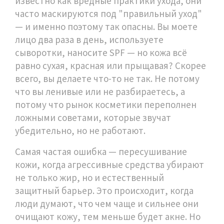
известно как
вредные практики ухода
, они
часто маскируются под "правильный уход"
— и именно поэтому так опасны.
Вы моете
лицо два раза в день, используете
сыворотки, наносите SPF — но кожа всё
равно сухая, красная или прыщавая? Скорее
всего, вы делаете что-то не так. Не потому
что вы ленивые или не разбираетесь, а
потому что рынок косметики переполнен
ложными советами, которые звучат
убедительно, но не работают.
Самая частая ошибка —
пересушивание
кожи
,
когда агрессивные средства убирают
не только жир, но и естественный
защитный барьер
. Это происходит, когда
люди думают, что чем чаще и сильнее они
очищают кожу, тем меньше будет акне. Но