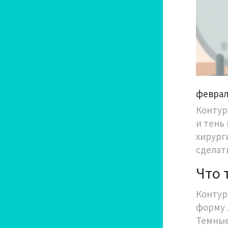
февраля
Контури
и тень
хирурги
сделат
Что 
Контур
форму л
Темные