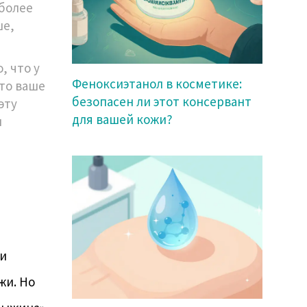
 более
ше,
, что у
Феноксиэтанол в косметике:
что ваше
безопасен ли этот консервант
эту
для вашей кожи?
и
ни
жи. Но