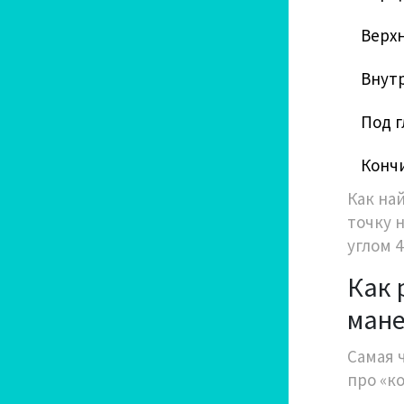
Верхн
Внутр
Под г
Конч
Как на
точку 
углом 4
Как 
мане
Самая 
про «к