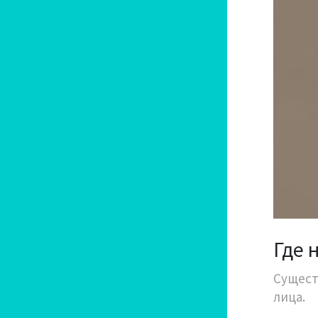
Где 
Сущест
лица.