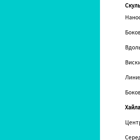
Скуль
Нанос
Боков
Вдоль
Виски
Линия
Боков
Хайл
Цент
Сере