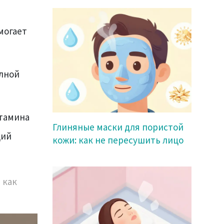
могает
олной
итамина
Глиняные маски для пористой
щий
кожи: как не пересушить лицо
 как