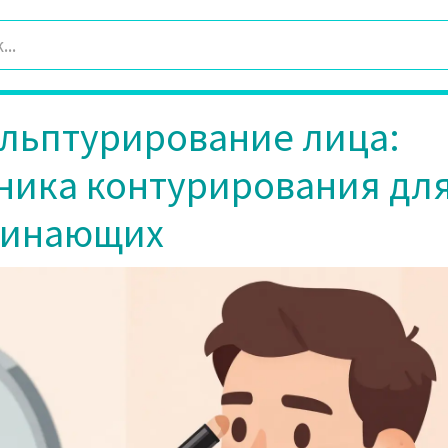
льптурирование лица:
ника контурирования дл
чинающих