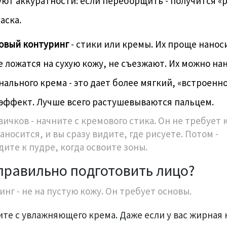
ют аккуратности: если переборщить - получится «
аска.
овый контуринг
- стики или кремы. Их проще нанос
 ложатся на сухую кожу, не съезжают. Их можно на
нального крема - это дает более мягкий, «встроенно
эффект. Лучше всего растушевываются пальцем.
вичков - начните с кремового стика. Он не требует 
аносится, и вы сразу видите, где рисуете. Потом -
дите к пудре, когда освоите зоны.
правильно подготовить лицо?
нг - не на пустую кожу. Он требует основы.
те с увлажняющего крема. Даже если у вас жирная 