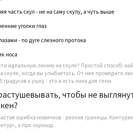
яя часть скул - не на саму скулу, а чуть выше
енние уголки глаз
лазами - по дуге слезного протока
ик носа
йти идеальную линию на скуле? Простой способ: на
на скуле, когда вы улыбаетесь. От нее проведите л
5 градусов к ушку - это и есть зона для тени.
растушевывать, чтобы не выгляну
кен?
частая ошибка новичков - резкие границы. Контурин
онтур», а про
переход
.