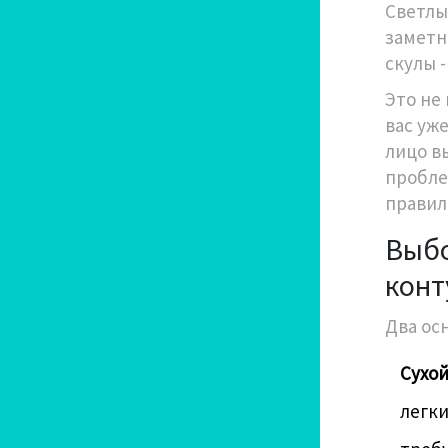
Светлы
заметн
скулы 
Это не
вас уже
лицо в
пробле
правил
Выбо
конт
Два ос
Сухой
легки