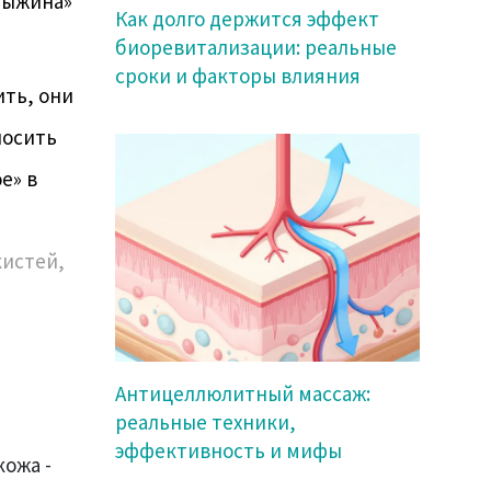
рыжина»
Как долго держится эффект
биоревитализации: реальные
сроки и факторы влияния
ить, они
носить
е» в
кистей,
Антицеллюлитный массаж:
реальные техники,
эффективность и мифы
кожа -