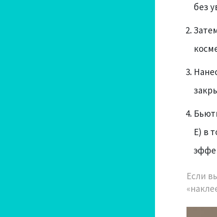
без у
Затем
косм
Нанес
закры
Бьюти
Е) в 
эффек
Если в
«накле