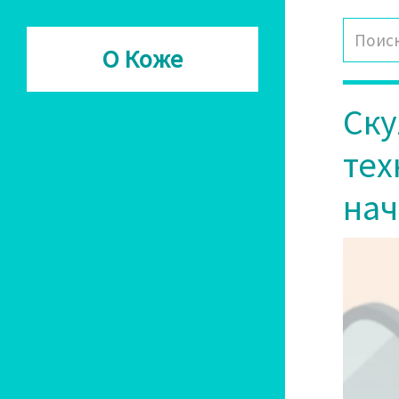
О Коже
Ску
тех
на