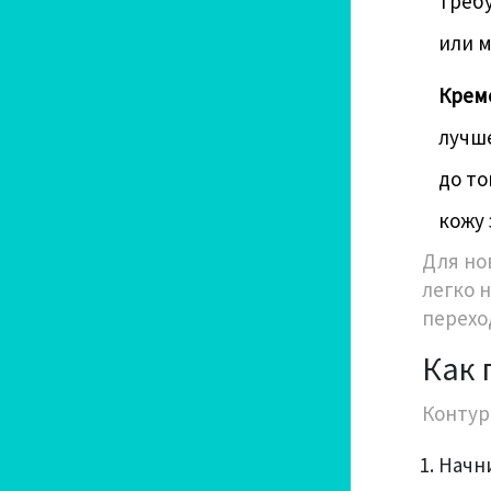
требу
или м
Крем
лучше
до то
кожу 
Для но
легко н
перехо
Как 
Контури
Начни