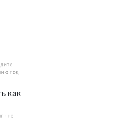
йдите
инию под
ть как
г - не