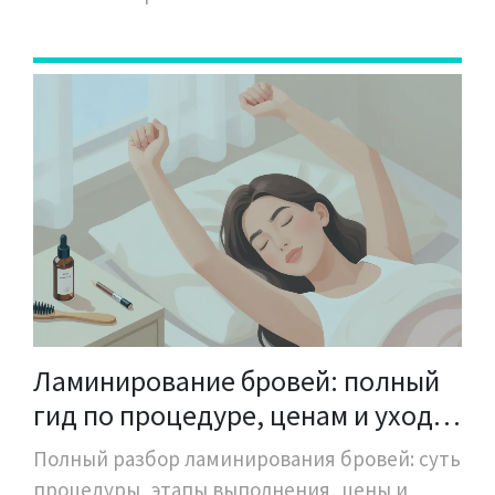
Ламинирование бровей: полный
гид по процедуре, ценам и уходу
в 2026
Полный разбор ламинирования бровей: суть
процедуры, этапы выполнения, цены и