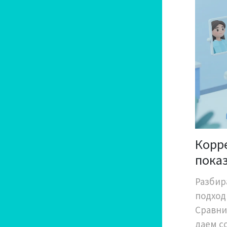
Корр
показ
рино
Разбир
подход
Сравни
даем с