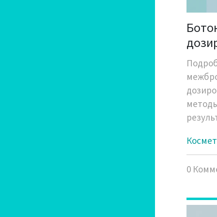
Боток
дози
Подроб
межбро
дозиро
методы
резуль
Космет
0 Комм