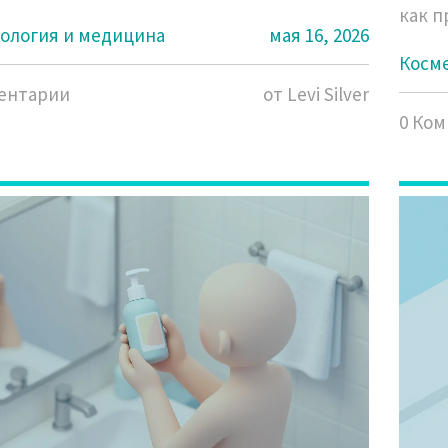
как п
ология и медицина
мая 16, 2026
трен
Косм
ентарии
от Levi Silver
0 Ко