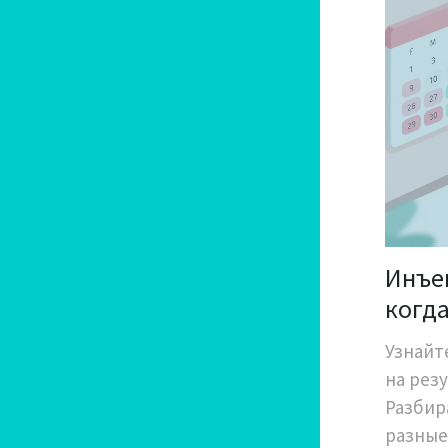
Инъе
когда
филл
Узнайт
на рез
Разбир
разные