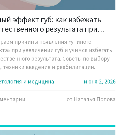
ный эффект губ: как избежать
стественного результата при
турной пластике
раем причины появления «утиного
та» при увеличении губ и учимся избегать
ественного результата. Советы по выбору
, техники введения и реабилитации.
етология и медицина
июня 2, 2026
мментарии
от Наталья Попова