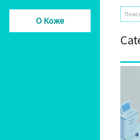
О Коже
Cat