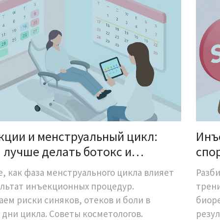
кции и менструальный цикл:
Инъ
 лучше делать ботокс и
спо
еры
тре
е, как фаза менструального цикла влияет
Разби
фил
ультат инъекционных процедур.
трени
аем риски синяков, отеков и боли в
биоре
 дни цикла. Советы косметологов.
резул