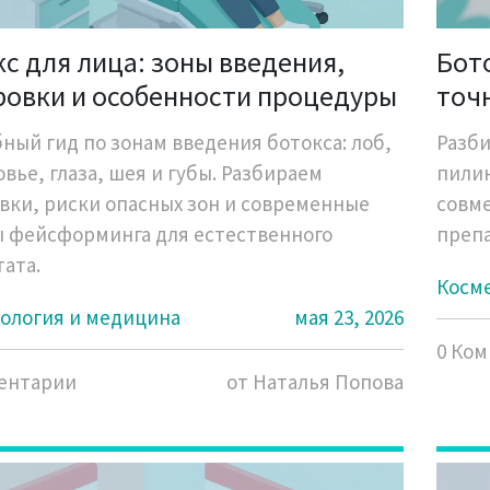
с для лица: зоны введения,
Бот
ровки и особенности процедуры
точн
мас
ный гид по зонам введения ботокса: лоб,
Разби
вье, глаза, шея и губы. Разбираем
пилин
вки, риски опасных зон и современные
совм
 фейсформинга для естественного
препа
тата.
Косм
ология и медицина
мая 23, 2026
0 Ко
ентарии
от Наталья Попова