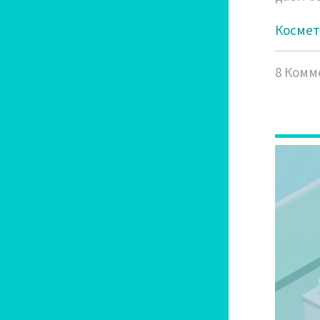
Космет
8 Комм