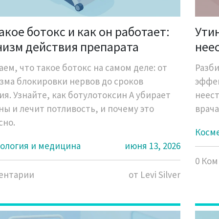
акое ботокс и как он работает:
Ути
низм действия препарата
нее
кон
ем, что такое ботокс на самом деле: от
Разби
зма блокировки нервов до сроков
эффек
ия. Узнайте, как ботулотоксин А убирает
неест
ы и лечит потливость, и почему это
врача
сно.
Косм
ология и медицина
июня 13, 2026
0 Ко
ентарии
от Levi Silver