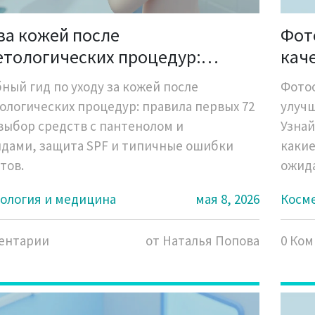
за кожей после
Фот
етологических процедур:
кач
ое руководство по
пиг
ный гид по уходу за кожей после
Фотоо
тановлению
ологических процедур: правила первых 72
улучш
 выбор средств с пантенолом и
Узнай
дами, защита SPF и типичные ошибки
какие
тов.
ожида
ология и медицина
мая 8, 2026
Косм
ентарии
от Наталья Попова
0 Ко