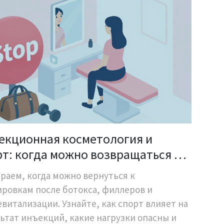
екционная косметология и
рт: когда можно возвращаться к
нировкам после ботокса,
раем, когда можно вернуться к
леров и биоревитализации
ровкам после ботокса, филлеров и
витализации. Узнайте, как спорт влияет на
ьтат инъекций, какие нагрузки опасны и