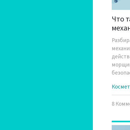
Что т
меха
Разбира
механи
действ
морщин
безопа
Космет
8 Комм