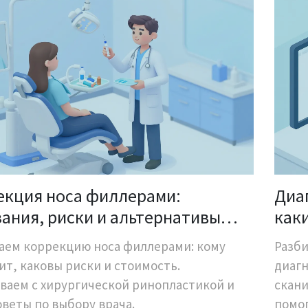
екция носа филлерами:
Диа
ания, риски и альтернативы
как
пластике
про
аем коррекцию носа филлерами: кому
Разб
ит, каковы риски и стоимость.
диагн
ваем с хирургической ринопластикой и
скани
оветы по выбору врача.
помог