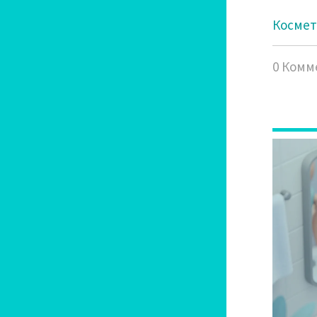
Космет
0 Комм