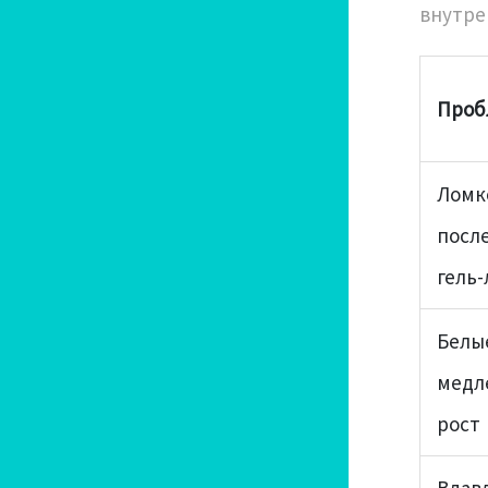
внутре
Проб
Ломк
посл
гель-
Белы
медл
рост