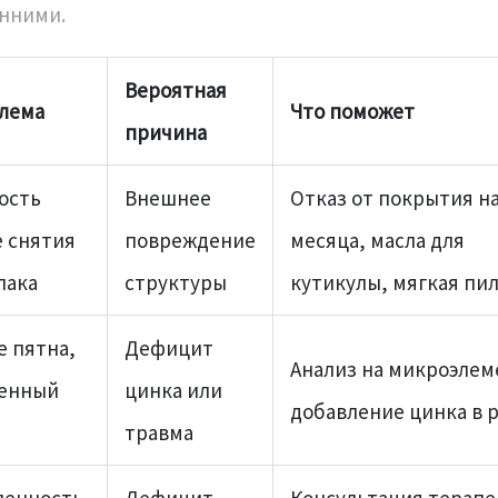
нними.
Вероятная
лема
Что поможет
причина
ость
Внешнее
Отказ от покрытия на
е снятия
повреждение
месяца, масла для
лака
структуры
кутикулы, мягкая пи
е пятна,
Дефицит
Анализ на микроэлем
енный
цинка или
добавление цинка в 
травма