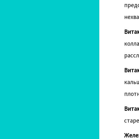
предо
нехва
Витам
колла
рассл
Витам
кальц
плотн
Витам
старе
Желе