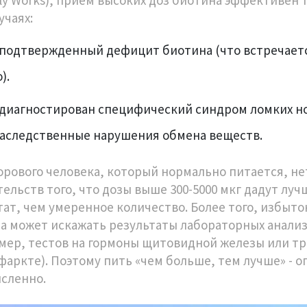
учаях:
с подтвержденный дефицит биотина (что встречает
).
с диагностирован специфический синдром ломких н
наследственные нарушения обмена веществ.
орового человека, который нормально питается, не
тельств того, что дозы выше 300-5000 мкг дадут лу
тат, чем умеренное количество. Более того, избыто
а может искажать результаты лабораторных анали
мер, тестов на гормоны щитовидной железы или т
фаркте). Поэтому пить «чем больше, тем лучше» - о
сленно.