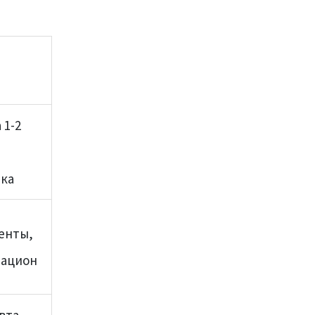
 1-2
лка
енты,
рацион