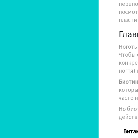
перепо
посмот
пластин
Глав
Ноготь
Чтобы 
конкре
ногтя)
Биотин
которы
часто 
Но био
действ
Витам