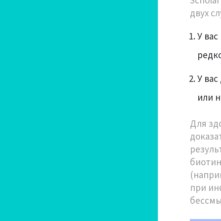
двух сл
У ва
редко
У ва
или 
Для зд
доказа
резуль
биотин
(напри
при ин
бессмы