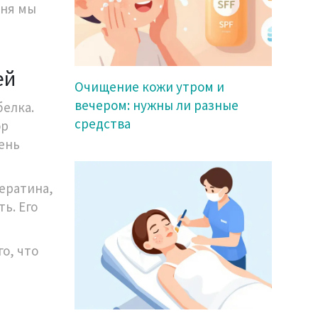
дня мы
ей
Очищение кожи утром и
вечером: нужны ли разные
белка.
средства
ор
ень
ератина,
ть
. Его
о, что