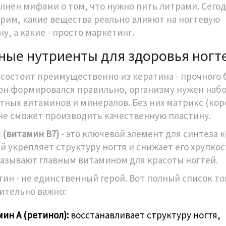
лнен мифами о том, что нужно пить литрами. Сего
рим, какие вещества реально влияют на ногтевую
у, а какие - просто маркетинг.
ные нутриенты для здоровья ногт
 состоит преимущественно из кератина - прочного 
он формировался правильно, организму нужен наб
тных витаминов и минералов. Без них матрикс (кор
 не сможет производить качественную пластину.
 (витамин B7)
- это
ключевой элемент для синтеза к
й укрепляет структуру ногтя и снижает его хрупкос
называют главным витамином для красоты ногтей.
тин - не единственный герой. Вот полный список тог
ительно важно:
ин А (ретинол):
восстанавливает структуру ногтя,