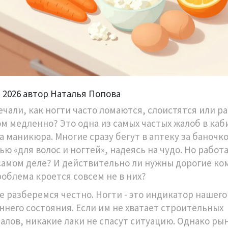
, 2026 автор Наталья Попова
ечали, как ногти часто ломаются, слоистятся или р
м медленно? Это одна из самых частых жалоб в каб
а маникюра. Многие сразу бегут в аптеку за баночко
ю «для волос и ногтей», надеясь на чудо. Но работ
 самом деле? И действительно ли нужны дорогие ко
роблема кроется совсем не в них?
е разберемся честно. Ногти - это индикатор нашего
ннего состояния. Если им не хватает строительных
алов, никакие лаки не спасут ситуацию. Однако ры