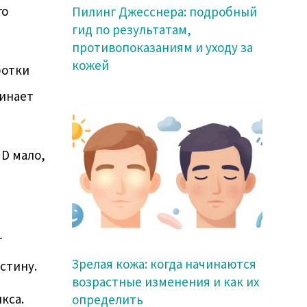
го
Пилинг Джесснера: подробный
гид по результатам,
противопоказаниям и уходу за
кожей
ботки
чинает
 D мало,
т
Зрелая кожа: когда начинаются
стину.
возрастные изменения и как их
кса.
определить