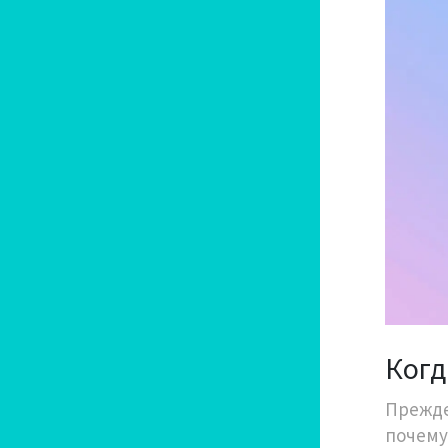
Когд
Прежде
почему