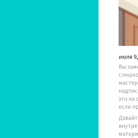
июля 9
Вы зам
слишко
мастер
надпись
это на
если п
Давайт
внутре
матери