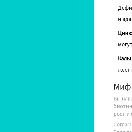
Дефиц
и вда
Цинк
могут
Каль
жест
Миф 
Вы нав
биотин
рост и 
Соглас
Schola