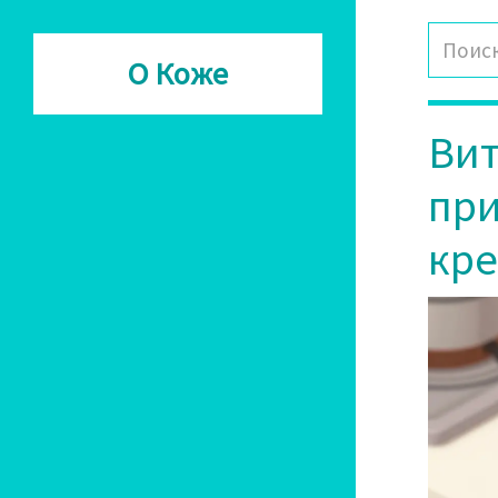
О Коже
Вит
при
кр