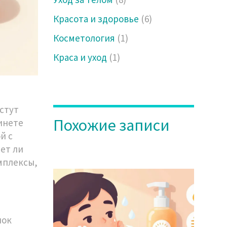
Красота и здоровье
(6)
Косметология
(1)
Краса и уход
(1)
астут
Похожие записи
инете
й с
ает ли
мплексы,
нок