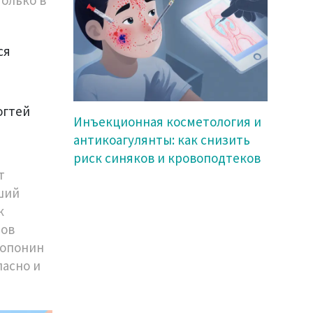
ся
огтей
Инъекционная косметология и
антикоагулянты: как снизить
риск синяков и кровоподтеков
т
чший
к
зов
ропонин
пасно и