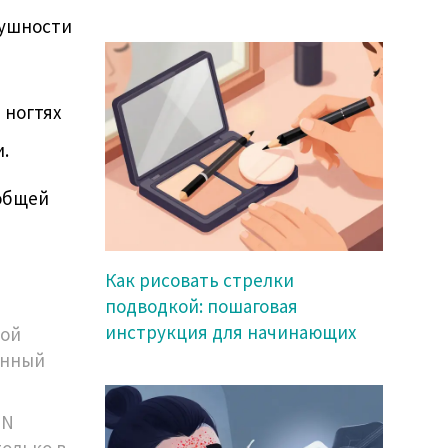
тушности
 ногтях
.
 общей
Как рисовать стрелки
подводкой: пошаговая
инструкция для начинающих
кой
енный
HN
только в