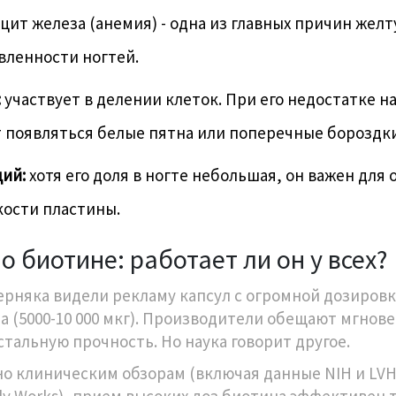
ит железа (анемия) - одна из главных причин жел
вленности ногтей.
:
участвует в делении клеток. При его недостатке на
 появляться белые пятна или поперечные бороздки
ций:
хотя его доля в ногте небольшая, он важен для
кости пластины.
о биотине: работает ли он у всех?
ерняка видели рекламу капсул с огромной дозиров
а (5000-10 000 мкг). Производители обещают мгнов
стальную прочность. Но наука говорит другое.
но клиническим обзорам (включая данные NIH и LV
rly Works), прием высоких доз биотина эффективен 