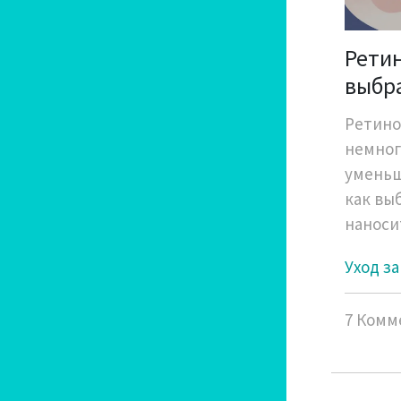
Ретин
выбра
анти
Ретинол
немног
уменьш
как вы
наноси
раздра
Уход за
7 Комм