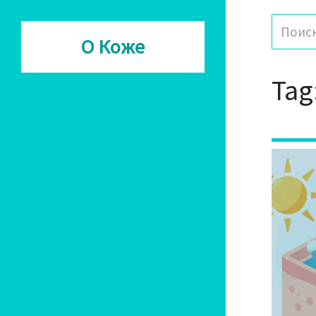
О Коже
Tag