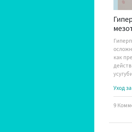
Гипе
мезот
эффе
Гиперп
осложн
как пр
действ
усугуб
Уход з
9 Комм