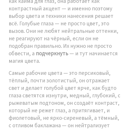
как
кайма для глаз
, она работает как
контрастный акцент — и именно поэтому
выбор цвета и техники нанесения решает
всё.
Голубые глаза — не просто цвет, это
вызов. Они не любят нейтральные оттенки,
не реагируют на чёрный, если он не
подобран правильно. Их нужно не просто
обвести, а
подчеркнуть
— и тут начинается
магия цвета.
Самые рабочие цвета — это
персиковый
,
тёплый, почти золотистый, он отражает
свет и делает голубой цвет ярче, как будто
глаза светятся изнутри
,
медный
,
глубокий, с
рыжеватым подтоном, он создаёт контраст,
который не режет глаз, а притягивает
, и
фиолетовый
,
не ярко-сиреневый, а тёмный,
с отливом баклажана — он нейтрализует