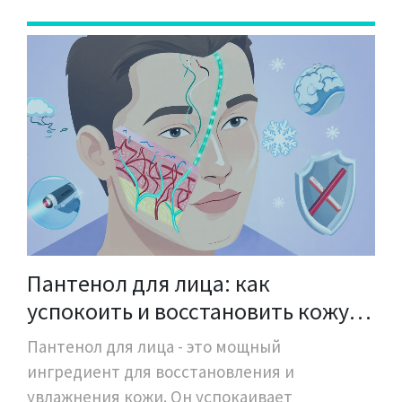
Пантенол для лица: как
успокоить и восстановить кожу с
помощью провитамина В5
Пантенол для лица - это мощный
ингредиент для восстановления и
увлажнения кожи. Он успокаивает