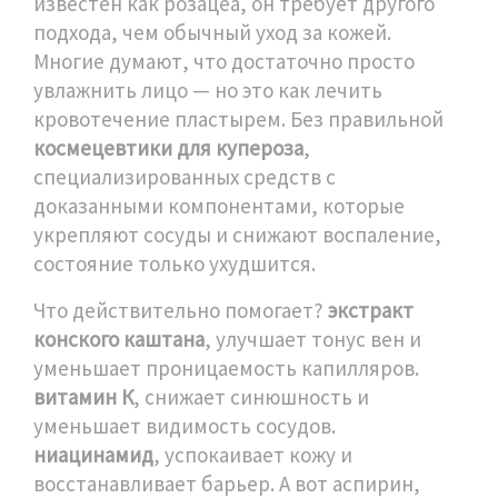
известен как
розацеа
, он требует другого
подхода, чем обычный уход за кожей.
Многие думают, что достаточно просто
увлажнить лицо — но это как лечить
кровотечение пластырем. Без правильной
космецевтики для купероза
,
специализированных средств с
доказанными компонентами, которые
укрепляют сосуды и снижают воспаление
,
состояние только ухудшится.
Что действительно помогает?
экстракт
конского каштана
,
улучшает тонус вен и
уменьшает проницаемость капилляров
.
витамин К
,
снижает синюшность и
уменьшает видимость сосудов
.
ниацинамид
,
успокаивает кожу и
восстанавливает барьер
. А вот аспирин,