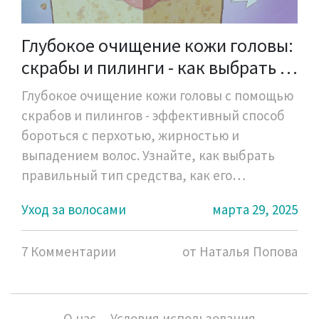
Глубокое очищение кожи головы:
скрабы и пилинги - как выбрать и
использовать правильно
Глубокое очищение кожи головы с помощью
скрабов и пилингов - эффективный способ
бороться с перхотью, жирностью и
выпадением волос. Узнайте, как выбрать
правильный тип средства, как его
использовать и какие продукты
Уход за волосами
марта 29, 2025
действительно работают.
7 Комментарии
от Наталья Попова
О нас
Условия использования