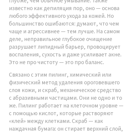
глубже, чем обычное умывание
. Также
известно как
депиляция пор
, оно — основа
любого эффективного ухода за кожей
. Но
большинство ошибаются: думают, что чем
чаще и агрессивнее — тем лучше. На самом
деле, неправильное глубокое очищение
разрушает липидный барьер, провоцирует
воспаления, сухость и даже усиливает акне.
Это не про чистоту — это про баланс.
Связано с этим
пилинг
,
химический или
физический метод удаления ороговевшего
слоя кожи
, и
скраб
,
механическое средство
с абразивными частицами
. Они не одно и то
же. Пилинг работает на клеточном уровне —
с помощью кислот, которые растворяют
«клей» между клетками. Скраб — как
наждачная бумага: он стирает верхний слой,