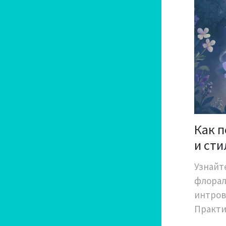
Как 
и ст
вост
Узнайт
флорал
интров
Практи