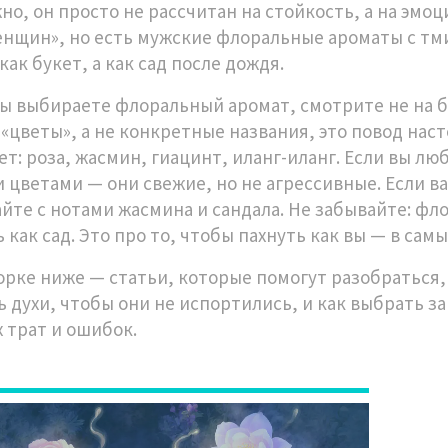
но, он просто не рассчитан на стойкость, а на эмо
енщин», но есть мужские флоральные ароматы с тм
как букет, а как сад после дождя.
вы выбираете флоральный аромат, смотрите не на бу
 «цветы», а не конкретные названия, это повод на
ет: роза, жасмин, гиацинт, иланг-иланг. Если вы л
 цветами — они свежие, но не агрессивные. Если в
йте с нотами жасмина и сандала. Не забывайте: фло
ь как сад. Это про то, чтобы пахнуть как вы — в са
орке ниже — статьи, которые помогут разобраться, 
ь духи, чтобы они не испортились, и как выбрать з
 трат и ошибок.