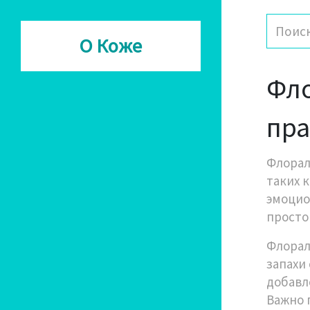
О Коже
Фло
пра
Флорал
таких 
эмоцио
просто
Флорал
запахи
добавл
Важно 