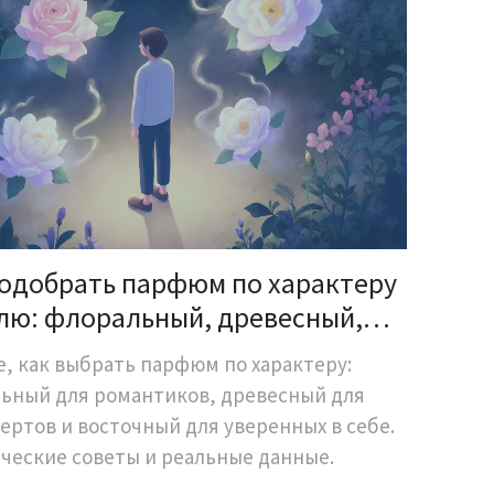
подобрать парфюм по характеру
илю: флоральный, древесный,
очный
е, как выбрать парфюм по характеру:
ьный для романтиков, древесный для
ертов и восточный для уверенных в себе.
ческие советы и реальные данные.