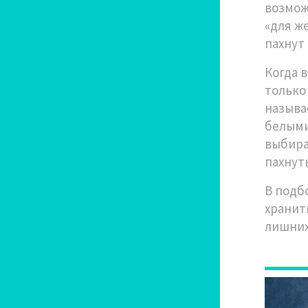
возмож
«для ж
пахнут 
Когда 
только
называ
белыми
выбира
пахнут
В подб
хранит
лишних