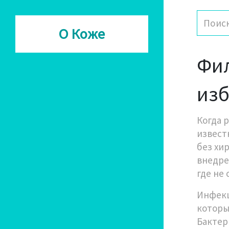
О Коже
Фил
из
Когда 
извест
без хи
внедре
где не
Инфекц
которы
Бактер