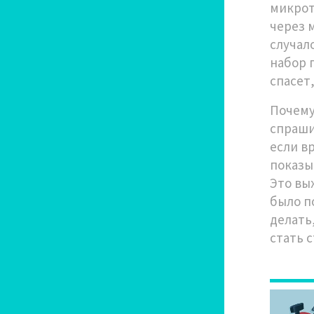
микрот
через 
случал
набор 
спасет,
Почему
спраши
если в
показы
Это вы
было п
делать,
стать 