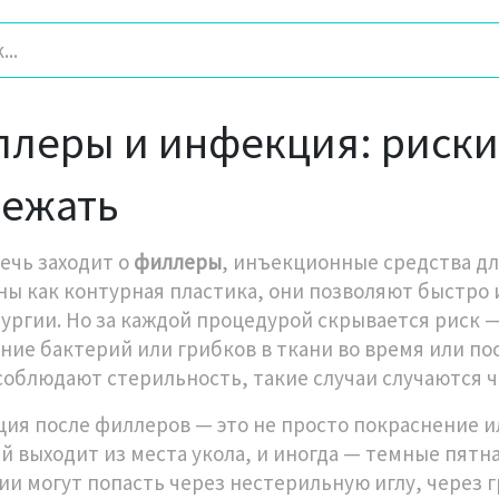
леры и инфекция: риски,
бежать
речь заходит о
филлеры
,
инъекционные средства дл
ны как
контурная пластика
, они позволяют быстро
рургии
. Но за каждой процедурой скрывается риск 
ние бактерий или грибков в ткани во время или п
 соблюдают стерильность, такие случаи случаются ч
ия после филлеров — это не просто покраснение ил
й выходит из места укола, и иногда — темные пятна
ии могут попасть через нестерильную иглу, через г