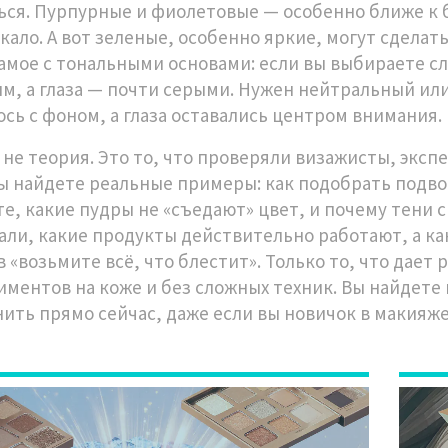
ься. Пурпурные и фиолетовые — особенно ближе к 
ркало. А вот зеленые, особенно яркие, могут сдела
самое с тональными основами: если вы выбираете с
м, а глаза — почти серыми. Нужен нейтральный или
ось с фоном, а глаза оставались центром внимания.
о не теория. Это то, что проверяли визажисты, экс
ы найдете реальные примеры: как подобрать подвод
те, какие пудры не «съедают» цвет, и почему тени 
али, какие продукты действительно работают, а ка
 «возьмите всё, что блестит». Только то, что дает 
иментов на коже и без сложных техник. Вы найдете
ить прямо сейчас, даже если вы новичок в макияже