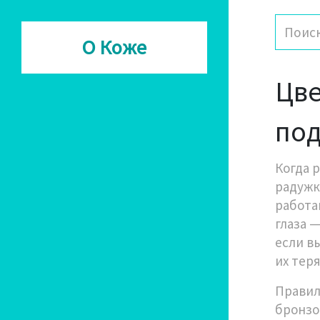
О Коже
Цве
под
Когда 
радужк
работа
глаза 
если в
их теря
Правил
бронзо