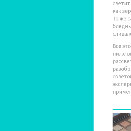
светит
как зе
То же 
бледны
сливал
Все эт
ниже в
рассве
разобр
советов
экспер
примен