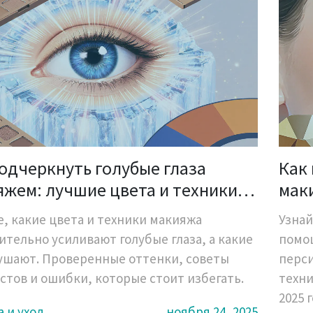
одчеркнуть голубые глаза
Как
жем: лучшие цвета и техники
мак
максимального контраста
для
е, какие цвета и техники макияжа
Узнай
ительно усиливают голубые глаза, а какие
помо
лушают. Проверенные оттенки, советы
перси
стов и ошибки, которые стоит избегать.
техни
2025 г
 и уход
ноября 24, 2025