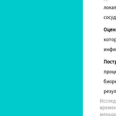
лока
сосуд
Оценк
котор
инфил
Пост
проц
биор
резул
Исслед
времен
меньше