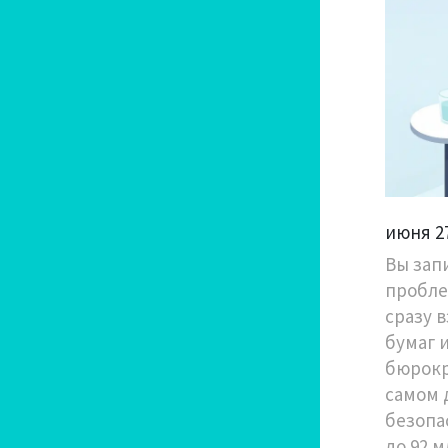
июня 2
Вы зап
пробле
сразу 
бумаг 
бюрокр
самом 
безопа
до 92 м