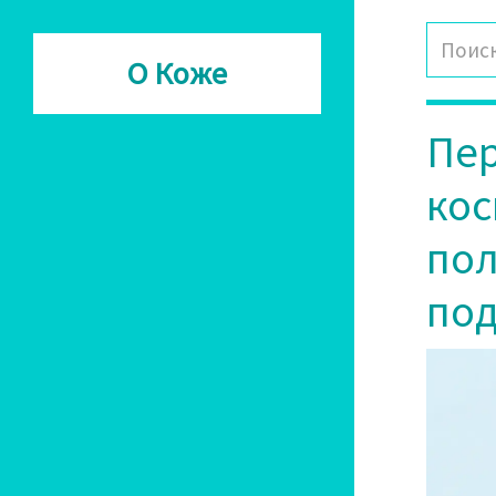
О Коже
Пер
кос
пол
под