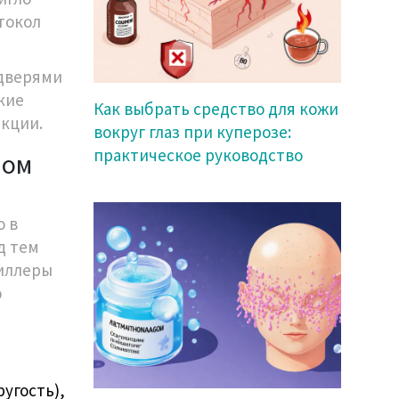
токол
 дверями
кие
Как выбрать средство для кожи
кции.
вокруг глаз при куперозе:
практическое руководство
лом
о в
д тем
иллеры
ю
угость),