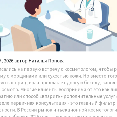
7, 2026 автор Наталья Попова
исались на первую встречу с
косметологом
, чтобы 
му с морщинами или сухостью кожи. Но вместо тог
взять шприц, врач предлагает долгую беседу, запол
и осмотр. Многие клиенты воспринимают это как 
атию или способ «впарить» дополнительные услуги
деле первичная консультация - это главный фильтр
сности. В России рынок инъекционной косметолог
лрд рублей в 2025 году, а количество процедур дост