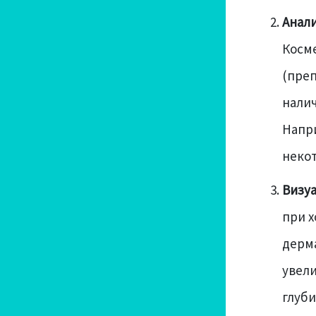
Анали
Косме
(преп
налич
Напр
неко
Визу
при х
дерм
увели
глуби