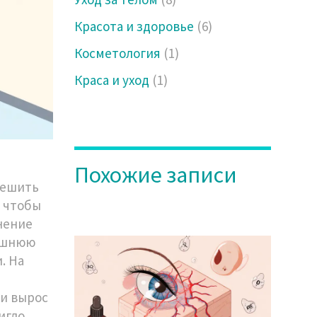
Красота и здоровье
(6)
Косметология
(1)
Краса и уход
(1)
Похожие записи
решить
о чтобы
нение
лишнюю
. На
ии вырос
игло