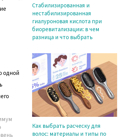
Стабилизированная и
чие
нестабилизированная
гиалуроновая кислота при
биоревитализации: в чем
,
разница и что выбрать
о одной
ь
его
симум
Как выбрать расческу для
о
волос: материалы и типы по
овень