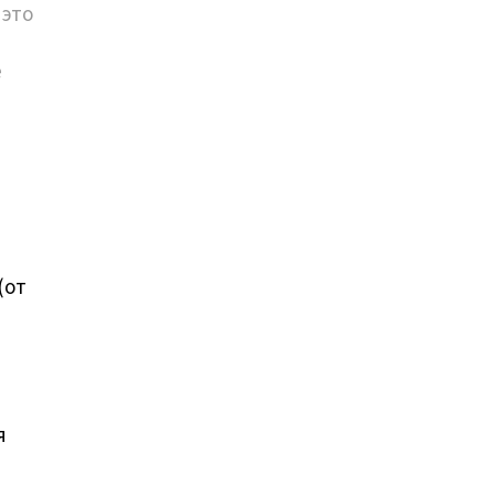
 это
е
(от
я