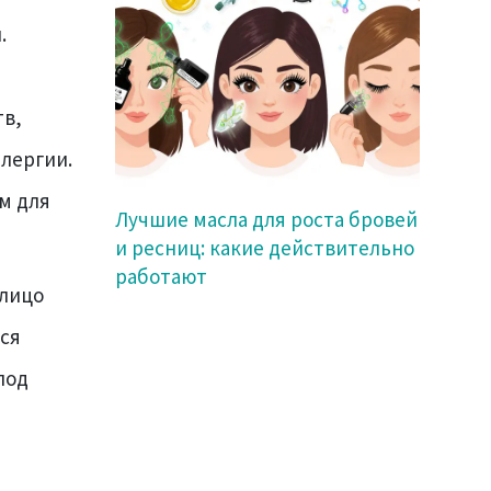
.
тв,
лергии.
м для
Лучшие масла для роста бровей
и ресниц: какие действительно
работают
 лицо
ся
под