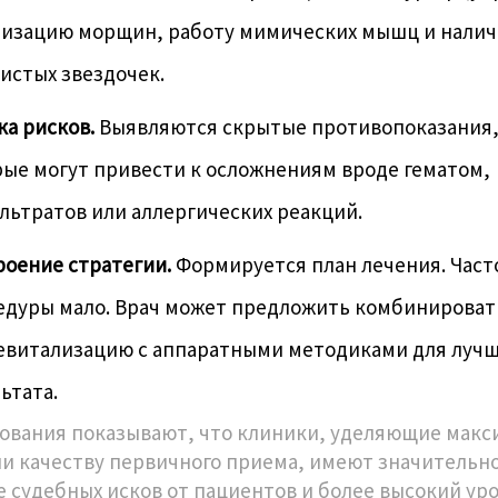
лизацию морщин, работу мимических мышц и нали
истых звездочек.
а рисков.
Выявляются скрытые противопоказания
ые могут привести к осложнениям вроде гематом,
ьтратов или аллергических реакций.
роение стратегии.
Формируется план лечения. Част
едуры мало. Врач может предложить комбинироват
евитализацию с аппаратными методиками для лучш
ьтата.
ования показывают, что клиники, уделяющие мак
и качеству первичного приема, имеют значительн
 судебных исков от пациентов и более высокий ур