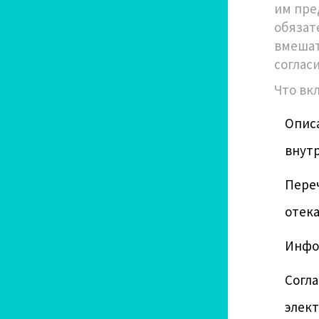
им пре
обязат
вмешат
соглас
Что вк
Опис
внут
Пере
отека
Инфо
Согла
элект