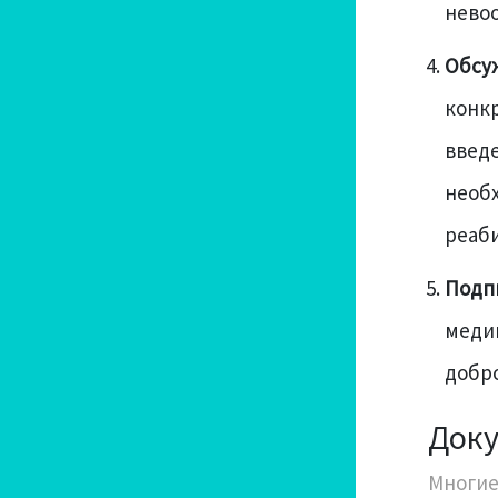
нево
Обсуж
конк
введ
необх
реаб
Подп
меди
добро
Доку
Многие