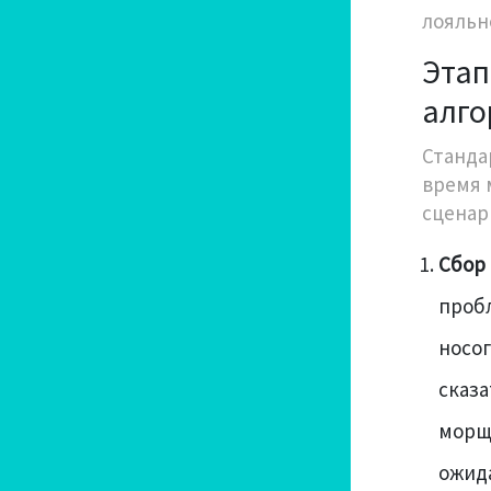
лояльн
Этап
алго
Станда
время 
сценар
Сбор 
пробл
носог
сказа
морщи
ожид