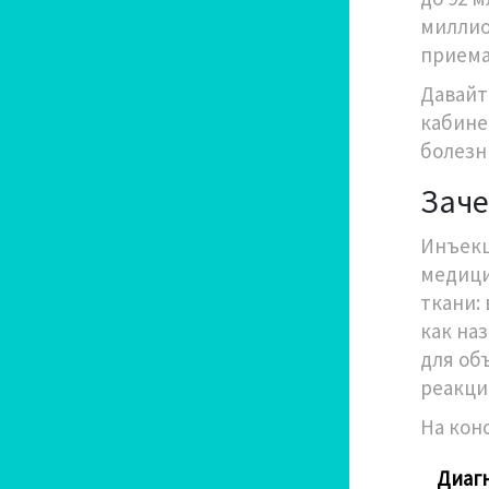
миллио
приема
Давайт
кабине
болезн
Заче
Инъекц
медици
ткани:
как на
для об
реакци
На кон
Диагн