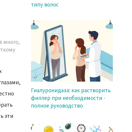
типу волос
в много,
еткому
х
глазами,
Гиалуронидаза: как растворить
естно
филлер при необходимости -
брать
полное руководство
ь эти