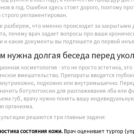
нов в год. Ошибки здесь стоят дорого, поэтому про
 строго регламентирован.
е разберем, что именно происходит за закрытыми
та, почему врач задает вопросы про ваши хроничес
и и какие документы вы подпишете до первой инъе
м нужна долгая беседа перед уко
ионная косметология - это не просто эстетика, это
нское вмешательство. Препараты вводятся глубок
 внутрикожно, подкожно или внутримышечно. Пере
значить
ботулотоксин
для разглаживания лба или
ф
ъема губ
, врачу нужно понять вашу индивидуальну
ю организма.
сультации решаются три главные задачи:
остика состояния кожи.
Врач оценивает тургор (упр