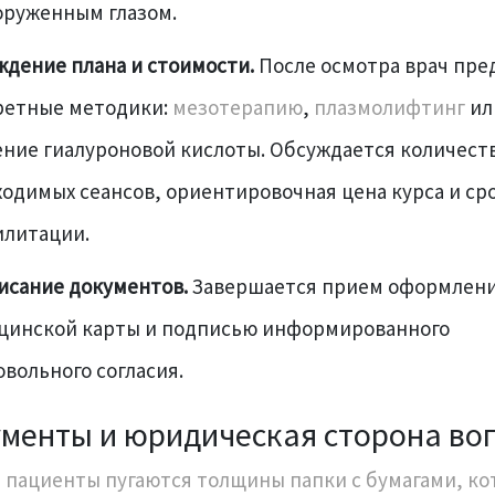
оруженным глазом.
дение плана и стоимости.
После осмотра врач пре
ретные методики:
мезотерапию
,
плазмолифтинг
ил
ение гиалуроновой кислоты. Обсуждается количест
одимых сеансов, ориентировочная цена курса и ср
илитации.
исание документов.
Завершается прием оформлен
цинской карты и подписью информированного
вольного согласия.
менты и юридическая сторона во
 пациенты пугаются толщины папки с бумагами, к