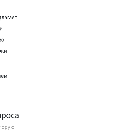
длагает
и
во
оки
ием
проса
оторую