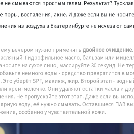
е не смываются простым гелем. Результат? Тусклая
е поры, воспаления, акне. И даже если вы не носит
язнения из воздуха в Екатеринбурге не исчезают сам
чему вечером нужно применять
двойное очищение
 масляный. Гидрофильное масло, бальзам или мицел
аносите на сухое лицо, массируйте 30 секунд. Не т
Добавьте немного воды - средство превратится в мо
 Это уберёт SPF, макияж, жир. Второй этап - водный
или крем-молочко. Они удаляют остатки масла и др
нения. Не пропускайте этот этап. Даже если вы исп
ярную воду, её нужно смывать. Оставшиеся ПАВ в
жение, особенно у чувствительной кожи.