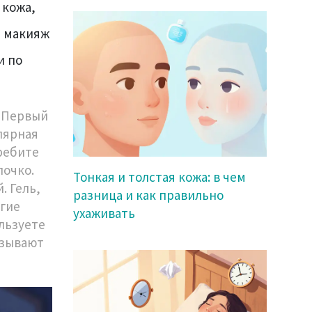
 кожа,
е макияж
и по
. Первый
лярная
еребите
лочко.
Тонкая и толстая кожа: в чем
. Гель,
разница и как правильно
угие
ухаживать
ользуете
ызывают