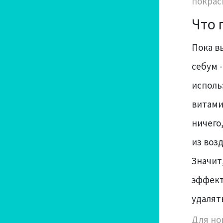
покрас
Что 
Пока в
себум 
исполь
витами
ничего
из возд
Значит
эффект
удалят
Для но