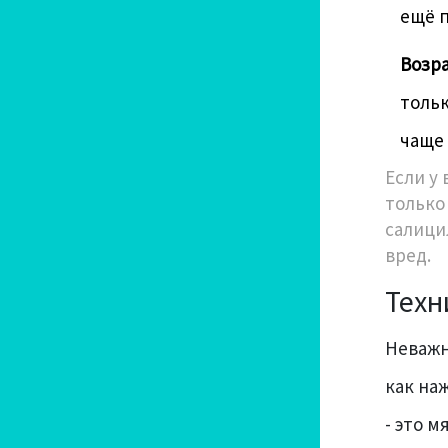
ещё 
Возр
тольк
чаще 
Если у 
только
салици
вред.
Техн
Неважн
как на
- это м