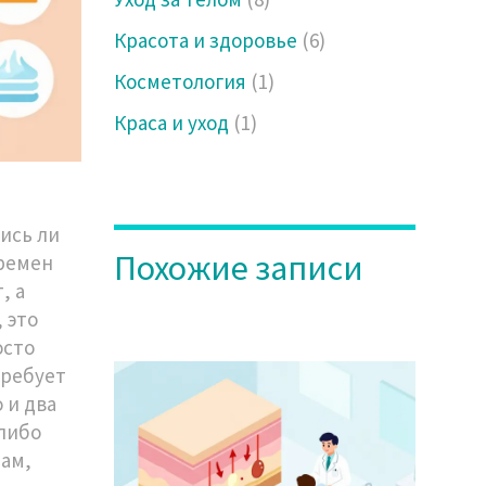
Красота и здоровье
(6)
Косметология
(1)
Краса и уход
(1)
ись ли
Похожие записи
времен
, а
 это
осто
требует
 и два
 либо
нам,