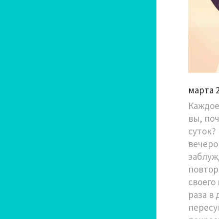
марта 
Каждое
вы, по
суток?
вечером
заблуж
повтор
своего 
раза в 
пересу