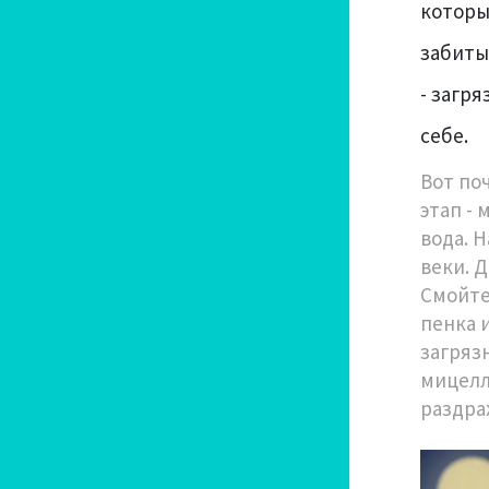
которы
забиты
- загр
себе.
Вот по
этап -
вода. Н
веки. 
Смойте.
пенка 
загряз
мицелл
раздра