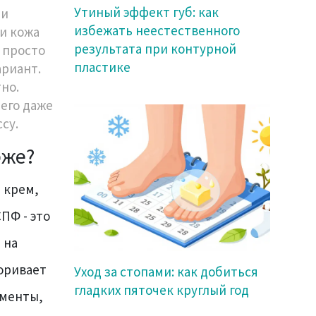
Утиный эффект губ: как
ни
избежать неестественного
и кожа
результата при контурной
о просто
пластике
ариант.
но.
него даже
су.
бже?
 крем,
ПФ - это
 на
поривает
Уход за стопами: как добиться
гладких пяточек круглый год
гменты,