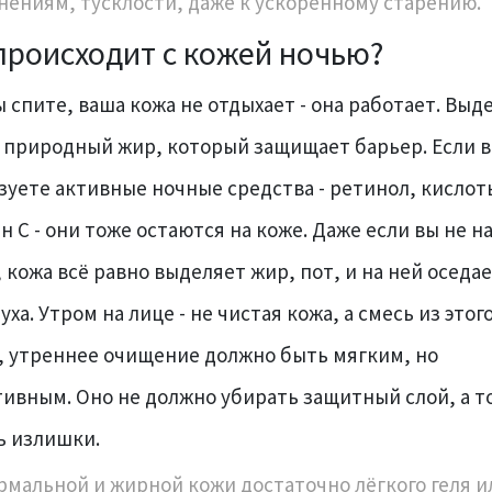
нениям, тусклости, даже к ускоренному старению.
происходит с кожей ночью?
ы спите, ваша кожа не отдыхает - она работает. Выд
- природный жир, который защищает барьер. Если 
зуете активные ночные средства - ретинол, кислот
н С - они тоже остаются на коже. Даже если вы не н
, кожа всё равно выделяет жир, пот, и на ней оседа
уха. Утром на лице - не чистая кожа, а смесь из этого
, утреннее очищение должно быть мягким, но
ивным. Оно не должно убирать защитный слой, а т
ь излишки.
рмальной и жирной кожи достаточно лёгкого геля и