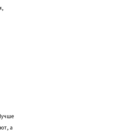
м,
 Лучше
ют, а