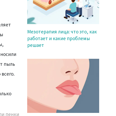
еляет
Мезотерапия лица: что это, как
вы
работает и какие проблемы
ы,
решает
аносили
ет пыль
 всего.
олько
ли пенки