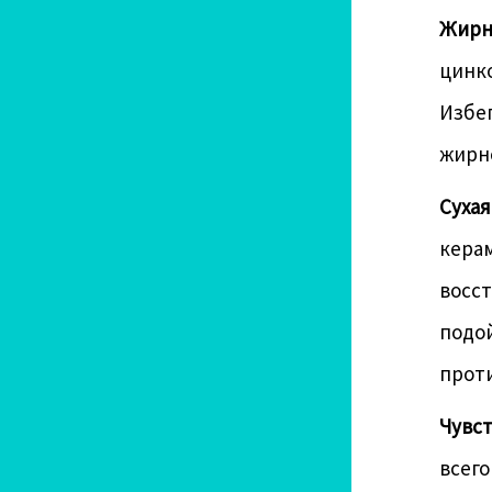
Жирн
цинко
Избег
жирн
Сухая
кера
восст
подой
прот
Чувс
всего