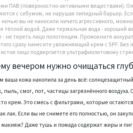
ими ПАВ (поверхностно-активными веществами). О
яются с себумом, не нарушая липидный барьер. Есл
 а ночью вы не наносили ничего агрессивного, можн
я тёплой водой. Даже термальная вода - хороший в
е - не тереть лицо полотенцем. Промокните аккурат
этого сразу нанесите увлажняющий крем с SPF. Без 
чистое лицо подвергается ультрафиолетовому стрес
му вечером нужно очищаться глу
м ваша кожа накопила за день всё: солнцезащитный
 пыль, смог, пот, частицы загрязнённого воздуха. С
сто крем. Это смесь с фильтрами, которые остаются
как лак. Если вы не снимете его полностью, он заку
А макияж? Даже тушь и помада содержат жиры и пи