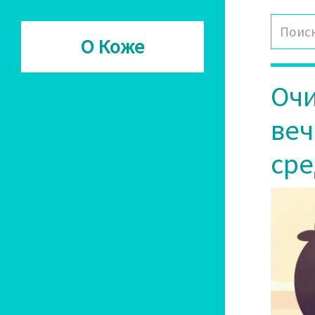
О Коже
Очи
веч
сре