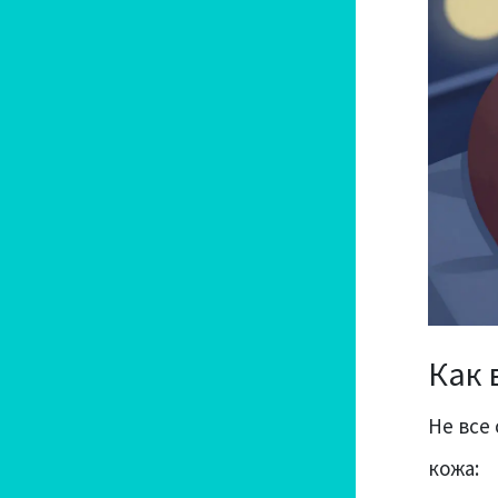
Как 
Не все 
кожа: