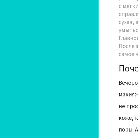
с мягк
справл
сухая,
умытьс
Главно
После 
самое 
Поче
Вечеро
макияж,
не про
коже, 
поры. 