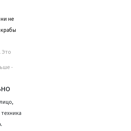
Они не
скрабы
. Это
ьше -
ьно
 лицо,
 техника
.