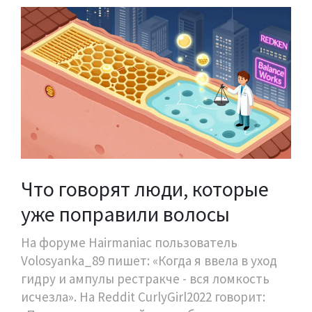
Что говорят люди, которые
уже поправили волосы
На форуме Hairmaniac пользователь
Volosyanka_89 пишет: «Когда я ввела в уход
гидру и ампулы рестракче - вся ломкость
исчезла». На Reddit CurlyGirl2022 говорит: