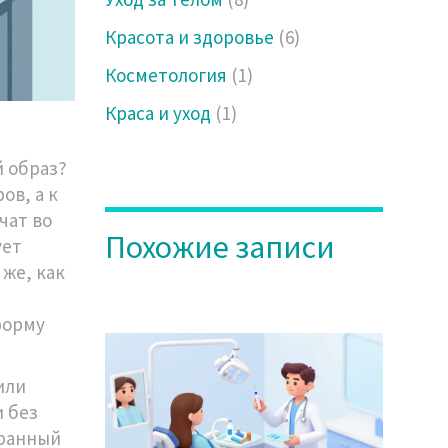
Красота и здоровье
(6)
Косметология
(1)
Краса и уход
(1)
й образ?
ов, а к
чат во
Похожие записи
ует
 же, как
форму
или
и без
бранный