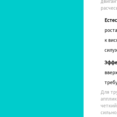
двигай
расчес
Естес
роста
к вис
силуэ
Эффе
вверх
требу
Для тр
апплик
четкий
сильно