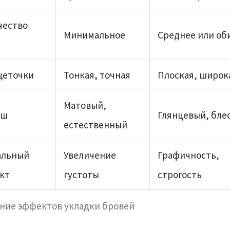
чество
Минимальное
Среднее или об
щеточки
Тонкая, точная
Плоская, широк
Матовый,
иш
Глянцевый, бле
естественный
альный
Увеличение
Графичность,
кт
густоты
строгость
ние эффектов укладки бровей