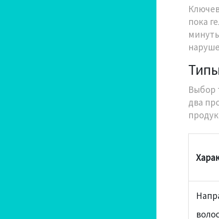
Ключев
пока ге
минуты
наруше
Типы
Выбор 
два пр
продук
Хара
Напр
воло