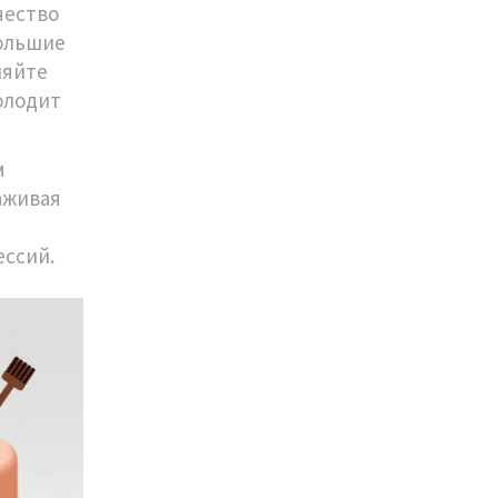
чество
большие
няйте
олодит
м
аживая
т
ессий.