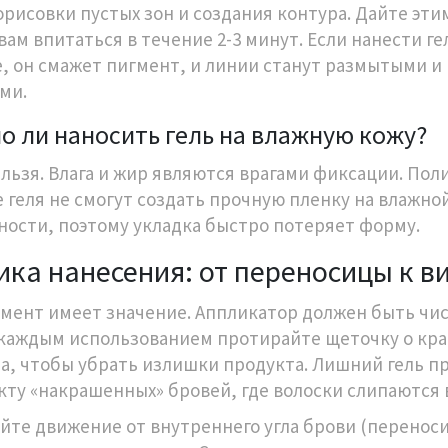
орисовки пустых зон и создания контура. Дайте эти
вам впитаться в течение 2-3 минут. Если нанести ге
, он смажет пигмент, и линии станут размытыми и
ми.
 ли наносить гель на влажную кожу?
ельзя. Влага и жир являются врагами фиксации. Пол
е геля не смогут создать прочную пленку на влажно
ности, поэтому укладка быстро потеряет форму.
ика нанесения: от переносицы к в
мент имеет значение. Аппликатор должен быть чи
каждым использованием протирайте щеточку о кр
а, чтобы убрать излишки продукта. Лишний гель п
кту «накрашенных» бровей, где волоски слипаются 
йте движение от внутреннего угла брови (переноси