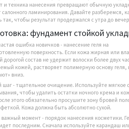
т и техника нанесения превращают обычную укладк
 салонного ламинирования. Давайте разберемся, к
ь так, чтобы результат продержался с утра до вечер
отовка: фундамент стойкой уклад
частая ошибка новичков - нанесение геля на
отовленную поверхность. Если кожа жирная или вл
й дорогой состав не удержит волоски более двух ча
емый кожей, растворяет полимерную основу геля, 
ают» вниз.
 шаг - тщательное очищение. Используйте мягкое 
ывания, чтобы удалить остатки ночного крема и ко
После этого обязательно просушите зону бровей по
лфеткой. Кожа должна быть абсолютно сухой.
 важный момент - порядок нанесения косметики. Г
 идет последним. Сначала используйте карандаш ил