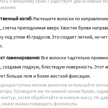
тесь к внешнему краю. Существует два основных по
ыванию:
твенный изгиб:
Расчешите волоски по направлению
, слегка приподнимая вверх. Хвостик брови направ
ку под углом 45 градусов. Это создает легкий, но че
т.
кт ламинирования:
Все волоски тщательно прижми
, создавая гладкую, блестящую поверхность. Этот 
ет больше геля и более жесткой фиксации.
уднодоступных мелких волосков используйте конч
атора. Проведите им по нижней линии брови, зада
 контур, затем обработайте основную массу. Не да
, иначе можно повредить фолликулы.