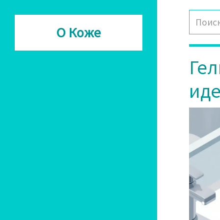
О Коже
Гел
иде