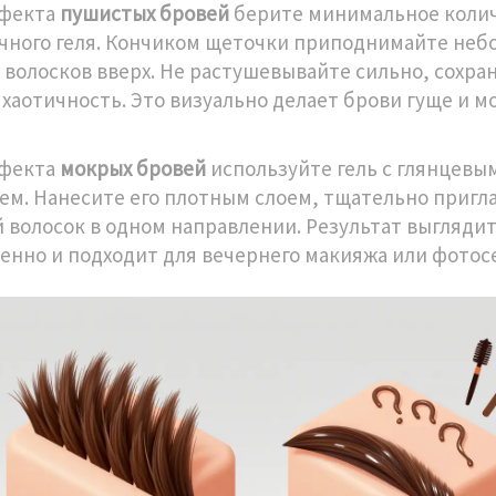
ффекта
пушистых бровей
берите минимальное коли
чного геля. Кончиком щеточки приподнимайте не
 волосков вверх. Не растушевывайте сильно, сохра
 хаотичность. Это визуально делает брови гуще и м
ффекта
мокрых бровей
используйте гель с глянцевы
м. Нанесите его плотным слоем, тщательно пригл
 волосок в одном направлении. Результат выгляди
енно и подходит для вечернего макияжа или фотос