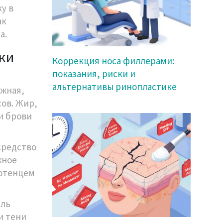
у в
ак
а.
ки
Коррекция носа филлерами:
показания, риски и
альтернативы ринопластике
ажная,
сов. Жир,
и брови
средство
жное
лотенцем
ель
и тени