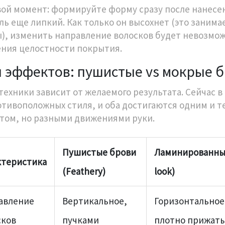
ой момент: формируйте форму сразу после нанесе
ль еще липкий. Как только он высохнет (это занимае
), изменить направление волосков будет невозмож
ния целостности покрытия.
 эффектов: пушистые vs мокрые 
техники зависит от желаемого результата. Сейчас в
отивоположных стиля, и оба достигаются одним и т
том, но разными движениями руки.
Пушистые брови
Ламинированны
ктеристика
(Feathery)
look)
авление
Вертикальное,
Горизонтальное
сков
пучками
плотно прижат