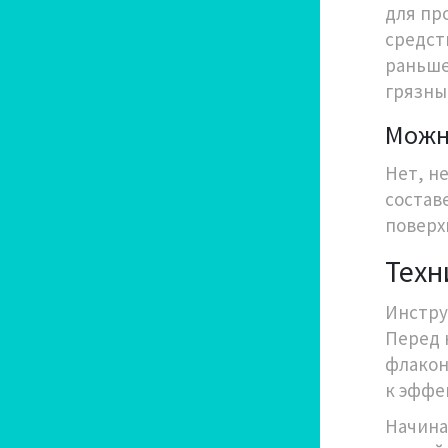
для пр
средст
раньше
грязны
Можно
Нет, н
состав
поверх
Техн
Инстру
Перед 
флакон
к эффе
Начина