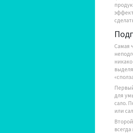
продук
эффект
сделат
Подг
Самая 
неподг
никако
выделя
«сполз
Первый
для ум
сало. 
или са
Второй
всегда