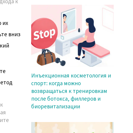
дхода к
 их
ьте вниз
ткий
те
Инъекционная косметология и
метод
спорт: когда можно
возвращаться к тренировкам
после ботокса, филлеров и
ик
биоревитализации
вая
вите