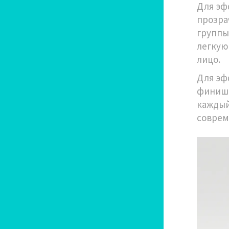
Для э
прозра
группы
легкую
лицо.
Для э
финише
каждый
соврем