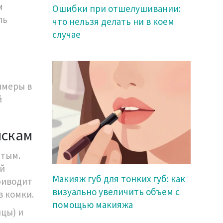
м
Ошибки при отшелушивании:
ль
что нельзя делать ни в коем
случае
имеры в
й
искам
стым.
ай
Макияж губ для тонких губ: как
риводит
визуально увеличить объем с
в комки.
помощью макияжа
цы) и