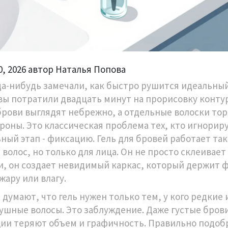
0, 2026 автор Наталья Попова
да-нибудь замечали, как быстро рушится идеальны
вы потратили двадцать минут на прорисовку контур
брови выглядят небрежно, а отдельные волоски тор
ороны. Это классическая проблема тех, кто игнорир
ный этап - фиксацию. Гель для бровей работает так
 волос, но только для лица. Он не просто склеивает
и, он создает невидимый каркас, который держит 
жару или влагу.
 думают, что гель нужен только тем, у кого редкие 
ушные волосы. Это заблуждение. Даже густые бров
ии теряют объем и графичность. Правильно подо