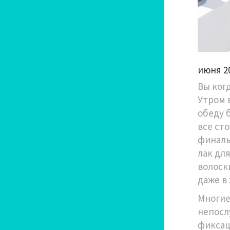
июня 2
Вы ког
Утром 
обеду 
все ст
финаль
лак для
волоск
даже в 
Многие
непосл
фиксац