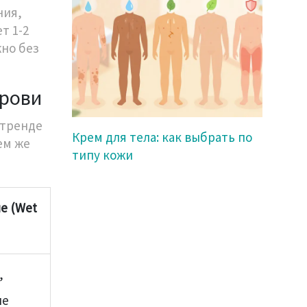
ния,
т 1-2
но без
брови
 тренде
Крем для тела: как выбрать по
ем же
типу кожи
е (Wet
,
ые