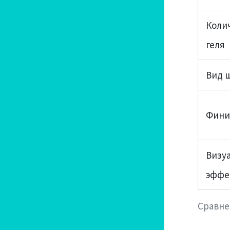
Коли
геля
Вид 
Фин
Визу
эффе
Сравне