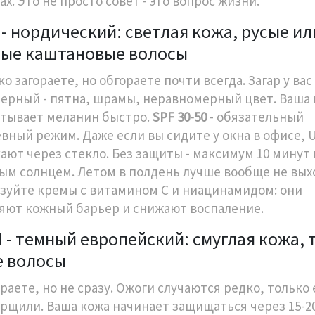
х. Это не просто совет - это вопрос жизни.
I - нордический: светлая кожа, русые ил
лые каштановые волосы
о загораете, но обгораете почти всегда. Загар у вас
ерный - пятна, шрамы, неравномерный цвет. Ваша 
тывает меланин быстро.
SPF 30-50
- обязательный
вный режим. Даже если вы сидите у окна в офисе, 
ают через стекло. Без защиты - максимум 10 минут
ым солнцем. Летом в полдень лучше вообще не вых
зуйте кремы с витамином С и ниацинамидом: они
яют кожный барьер и снижают воспаление.
II - темный европейский: смуглая кожа, 
е волосы
раете, но не сразу. Ожоги случаются редко, только
рщили. Ваша кожа начинает защищаться через 15-20