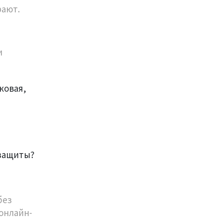
рают.
и
ковая,
 защиты?
без
 онлайн-