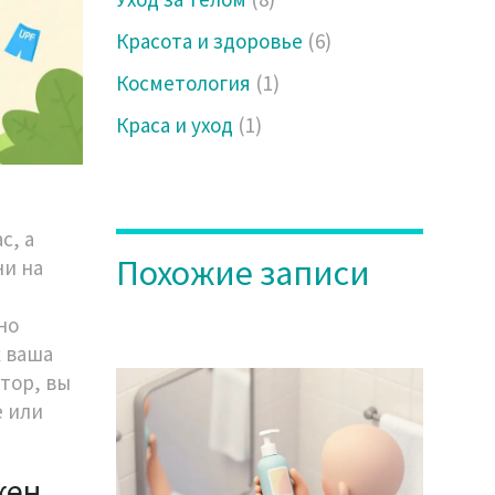
Красота и здоровье
(6)
Косметология
(1)
Краса и уход
(1)
с, а
Похожие записи
ни на
но
 ваша
ктор, вы
е или
жен