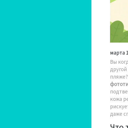
марта 1
Вы когд
другой
пляже?
фототи
подтве
кожа р
рискуе
даже с
Что 