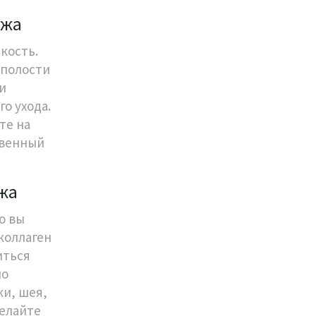
ожа
дкость.
 полости
и
о ухода.
те на
твенный
ожа
о вы
коллаген
иться
но
ки, шея,
Делайте