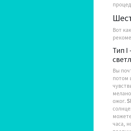
процед
Шест
Вот ка
рекоме
Тип I
свет
Вы почт
потом 
чувств
мелано
ожог.
S
солнце
можете 
часа, н