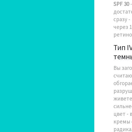
SPF 30
-
достат
сразу 
через 1
ретино
Тип I
темн
Вы заг
считаю
обгора
разруш
живете
сильне
цвет -
кремы 
радика