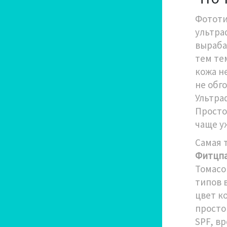
Фототи
ультра
выраба
тем те
кожа н
не обг
Ультра
Просто
чаще уж
Самая 
Фитцп
Томасо
типов 
цвет ко
просто
SPF, в