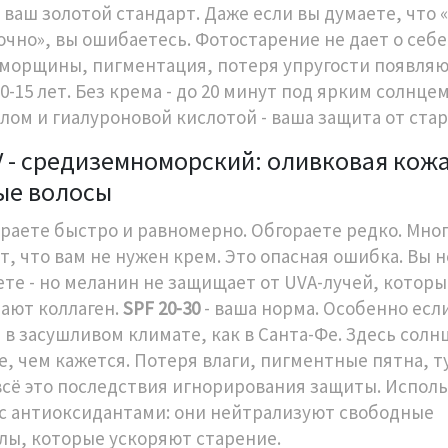
 ваш золотой стандарт. Даже если вы думаете, что «
очно», вы ошибаетесь. Фотостарение не дает о себе
- морщины, пигментация, потеря упругости появля
0-15 лет. Без крема - до 20 минут под ярким солнцем
лом и гиалуроновой кислотой - ваша защита от стар
V - средиземноморский: оливковая кожа
ые волосы
ораете быстро и равномерно. Обгораете редко. Мно
т, что вам не нужен крем. Это опасная ошибка. Вы н
ете - но меланин не защищает от UVA-лучей, которы
ают коллаген.
SPF 20-30
- ваша норма. Особенно есл
 в засушливом климате, как в Санта-Фе. Здесь солн
е, чем кажется. Потеря влаги, пигментные пятна, 
 всё это последствия игнорирования защиты. Испол
с антиоксидантами: они нейтрализуют свободные
лы, которые ускоряют старение.