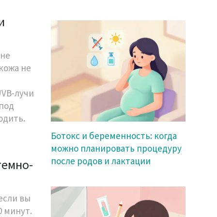
и
 не
кожа не
UVB-лучи
 под
одить.
Ботокс и беременность: когда
можно планировать процедуру
после родов и лактации
темно-
 если вы
 минут.