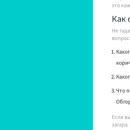
это ка
Как 
Не гад
вопрос
Каког
корич
Каког
Что п
Обгор
Если вы
загара.