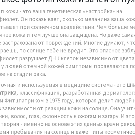
п кожи - это ваша генетическая «настройка» на
фиолет. Он показывает, сколько меланина ваша кож
тывает при солнечном воздействии. Чем больше м
мнее кожа и тем лучше она защищена. Но даже сама
е застрахована от повреждений. Многие думают, что
ораешь, то солнце тебе не вредит. Это опасное заб
фиолет разрушает ДНК клеток независимо от цвета
 у людей с темной кожей симптомы проявляются по
е на стадии рака.
точная и используемая в медицине система - это
шк
атрика
,
классификация, разработанная дерматолог
м Фитцпатриком в 1975 году, которая делит людей 
в зависимости от реакции кожи на солнце
. Она учи
жи, волос, глаз, склонность к ожогам и загару. И это
 теория - именно на основе этих данных врачи рек
ремя пребывания на солнце и даже типы косметиче