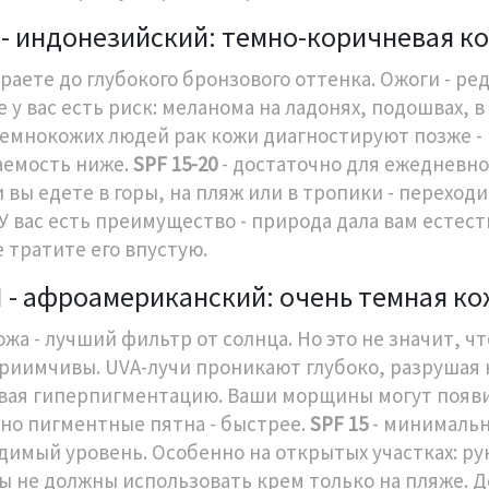
 - индонезийский: темно-коричневая к
раете до глубокого бронзового оттенка. Ожоги - ре
 у вас есть риск: меланома на ладонях, подошвах, в
 темнокожих людей рак кожи диагностируют позже - 
емость ниже.
SPF 15-20
- достаточно для ежедневног
 вы едете в горы, на пляж или в тропики - переходи
. У вас есть преимущество - природа дала вам естес
е тратите его впустую.
I - афроамериканский: очень темная к
жа - лучший фильтр от солнца. Но это не значит, чт
риимчивы. UVA-лучи проникают глубоко, разрушая 
вая гиперпигментацию. Ваши морщины могут появ
 но пигментные пятна - быстрее.
SPF 15
- минималь
димый уровень. Особенно на открытых участках: ру
Вы не должны использовать крем только на пляже. 