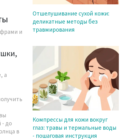
Отшелушивание сухой кожи:
ты
деликатные методы без
травмирования
ифрами и
ушки,
, а
получить
 вы
Компрессы для кожи вокруг
 - до
глаз: травы и термальные воды
олнца в
- пошаговая инструкция