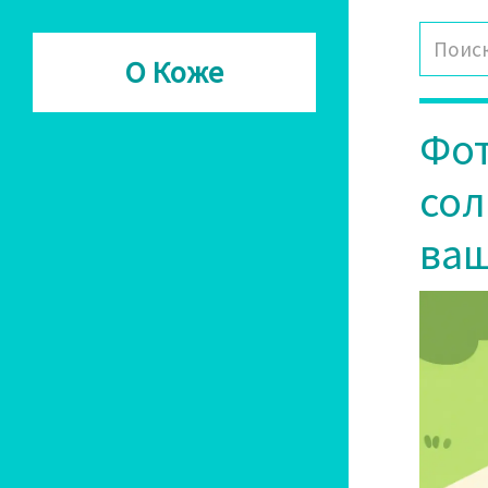
О Коже
Фот
сол
ваш