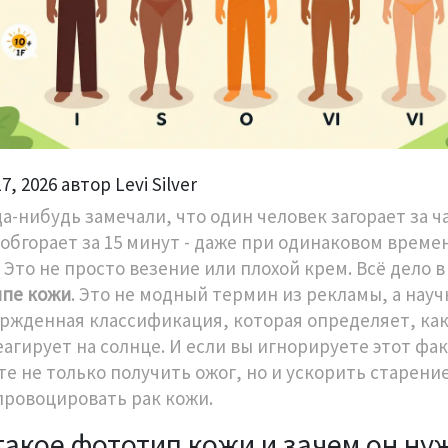
7, 2026 автор Levi Silver
а-нибудь замечали, что один человек загорает за ча
 обгорает за 15 минут - даже при одинаковом време
 Это не просто везение или плохой крем. Всё дело в
пе кожи
. Это не модный термин из рекламы, а науч
ржденная классификация, которая определяет, как
еагирует на солнце. И если вы игнорируете этот фа
те не только получить ожог, но и ускорить старени
провоцировать рак кожи.
такое фототип кожи и зачем он ну