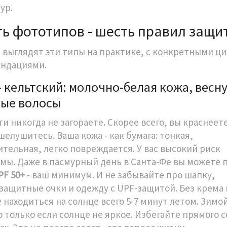
ур.
ь фототипов - шесть правил защи
к выглядят эти типы на практике, с конкретными ц
ндациями.
 - кельтский: молочно-белая кожа, весн
лые волосы
и никогда не загораете. Скорее всего, вы краснеете
шелушитесь. Ваша кожа - как бумага: тонкая,
ительная, легко повреждается. У вас высокий риск
мы. Даже в пасмурный день в Санта-Фе вы можете 
PF 50+
- ваш минимум. И не забывайте про шапку,
защитные очки и одежду с UPF-защитой. Без крема
находиться на солнце всего 5-7 минут летом. Зимой
о только если солнце не яркое. Избегайте прямого с