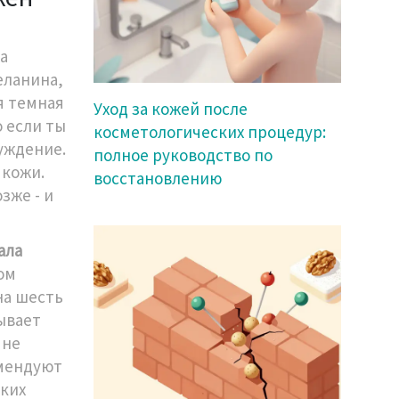
а
еланина,
я темная
Уход за кожей после
 если ты
косметологических процедур:
луждение.
полное руководство по
 кожи.
восстановлению
зже - и
ала
ом
на шесть
тывает
 не
омендуют
ских