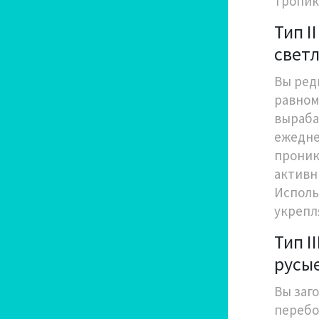
тропика
Тип I
свет
Вы редк
равном
выраба
ежедне
проник
активн
Исполь
укрепл
Тип I
русы
Вы заго
перебо