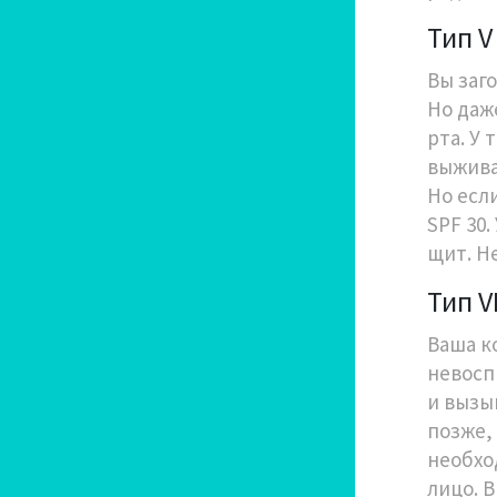
Тип V
Вы заго
Но даже
рта. У
выжива
Но если
SPF 30
щит. Н
Тип V
Ваша ко
невосп
и вызы
позже,
необхо
лицо. 