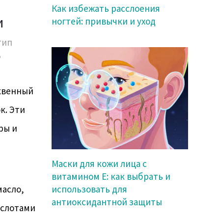
Как избежать расслоения
и
ногтей: привычки и уход
тип
ь
квенный
к. Эти
ры и
Маски для кожи лица с
витамином Е: как выбрать и
масло,
использовать для
антиоксидантной защиты
ислотами