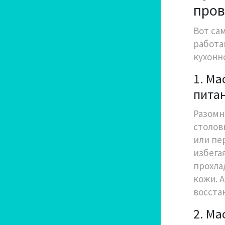
пров
Вот са
работа
кухонн
1. Ма
питан
Разомн
столов
или пе
избега
прохла
кожи. 
восста
2. Ма