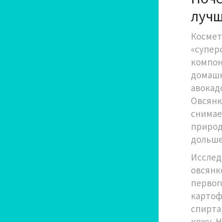
лучш
Космет
«супер
компоне
домашн
авокад
Овсянк
снимае
природ
дольше
Исслед
овсянк
первог
картоф
спирта,
кожу. 