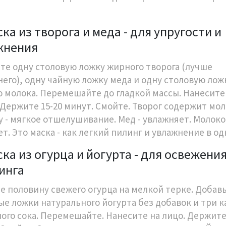
ска из творога и меда - для упругости и
жнения
те одну столовую ложку жирного творога (лучше
его), одну чайную ложку меда и одну столовую лож
о молока. Перемешайте до гладкой массы. Нанесите
 Держите 15-20 минут. Смойте. Творог содержит мо
у - мягкое отшелушивание. Мед - увлажняет. Молоко
т. Это маска - как легкий пилинг и увлажнение в од
ска из огурца и йогурта - для освежения
инга
е половину свежего огурца на мелкой терке. Добав
ые ложки натурального йогурта без добавок и три к
ого сока. Перемешайте. Нанесите на лицо. Держите