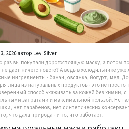
3, 2026 автор Levi Silver
о раз вы покупали дорогостоящую маску, а потом п
 не дает ничего нового? А ведь в холодильнике уже
жные ингредиенты - банан, овсянка, йогурт, мед. 
для лица из натуральных продуктов - это не просто 
оверенный способ ухаживать за кожей без химии, с
льными затратами и максимальной пользой. Нет а
ушки, нет парабенов, нет синтетических консерван
то, что дала природа - и то, что работает.
му натуральные маски работают