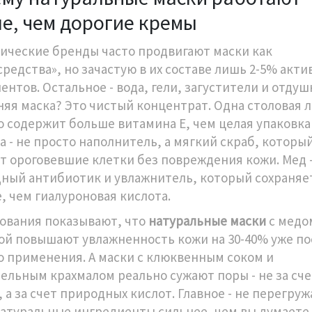
е, чем дорогие кремы
ические бренды часто продвигают маски как
средства», но зачастую в их составе лишь 2-5% акти
нтов. Остальное - вода, гели, загустители и отдушк
яя маска? Это чистый концентрат. Одна столовая 
о содержит больше витамина Е, чем целая упаковка
а - не просто наполнитель, а мягкий скраб, которы
т ороговевшие клетки без повреждения кожи. Мед 
ный антибиотик и увлажнитель, который сохраняет
, чем гиалуроновая кислота.
ования показывают, что
натуральные маски
с медо
ой повышают увлажненность кожи на 30-40% уже по
о применения. А маски с клюквенным соком и
ельным крахмалом реально сужают поры - не за сче
 а за счет природных кислот. Главное - не перегруж
Натуральные ингредиенты сильнее, чем вы думаете.