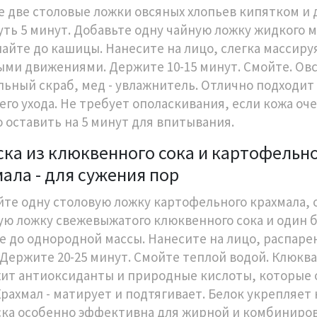
е две столовые ложки овсяных хлопьев кипятком и 
уть 5 минут. Добавьте одну чайную ложку жидкого м
айте до кашицы. Нанесите на лицо, слегка массиру
ыми движениями. Держите 10-15 минут. Смойте. Овс
льный скраб, мед - увлажнитель. Отлично подходит
его ухода. Не требует ополаскивания, если кожа оче
о оставить на 5 минут для впитывания.
ска из клюквенного сока и картофельн
ала - для сужения пор
те одну столовую ложку картофельного крахмала, 
ую ложку свежевыжатого клюквенного сока и один б
е до однородной массы. Нанесите на лицо, распаре
 Держите 20-25 минут. Смойте теплой водой. Клюква
ит антиоксиданты и природные кислоты, которые
Крахмал - матирует и подтягивает. Белок укрепляет 
ска особенно эффективна для жирной и комбиниро