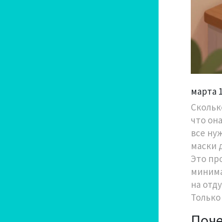
марта 1
Скольк
что она
все ну
маски 
Это пр
минима
на отд
Только 
Поче