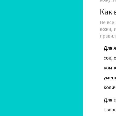
Как 
Не все
кожи, 
правил
Для 
сок, 
комп
умень
колич
Для с
твор