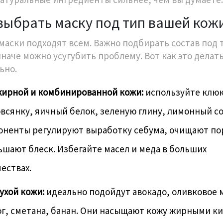
выбрать маску под тип вашей кож
 маски подходят всем. Важно подбирать состав под 
иначе можно усугубить проблему. Вот как это делат
ьно.
жирной и комбинированной кожи:
используйте клю
овсянку, яичный белок, зеленую глину, лимонный со
оненты регулируют выработку себума, очищают по
шают блеск. Избегайте масел и меда в больших
ествах.
ухой кожи:
идеально подойдут авокадо, оливковое 
ог, сметана, банан. Они насыщают кожу жирными к