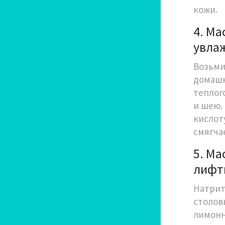
кожи.
4. Ма
увла
Возьми
домашн
теплог
и шею.
кислот
смягчае
5. Ма
лифт
Натрит
столов
лимонн