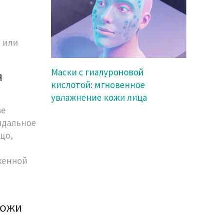
 или
Маски с гиалуроновой
я
кислотой: мгновенное
увлажнение кожи лица
ве
ндальное
цо,
оженной
кожи