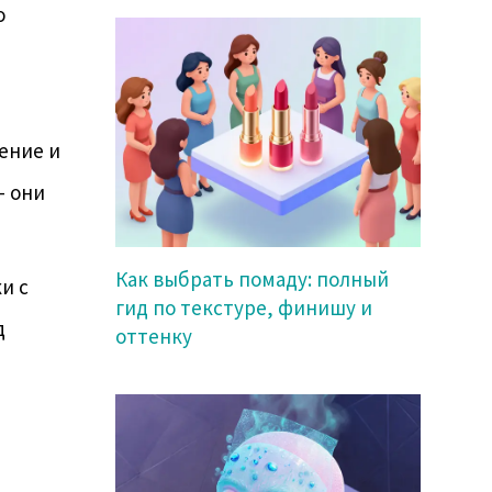
о
ение и
- они
Как выбрать помаду: полный
и с
гид по текстуре, финишу и
д
оттенку