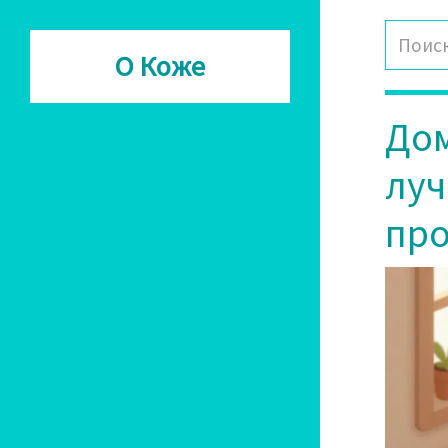
О Коже
Дом
луч
про