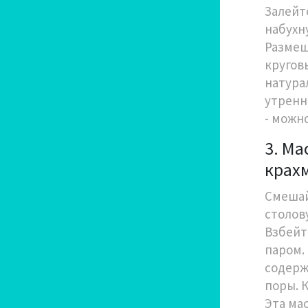
Залейт
набухн
Размеш
кругов
натура
утренн
- можн
3. Ма
крахм
Смешай
столов
Взбейт
паром.
содерж
поры. 
Эта ма