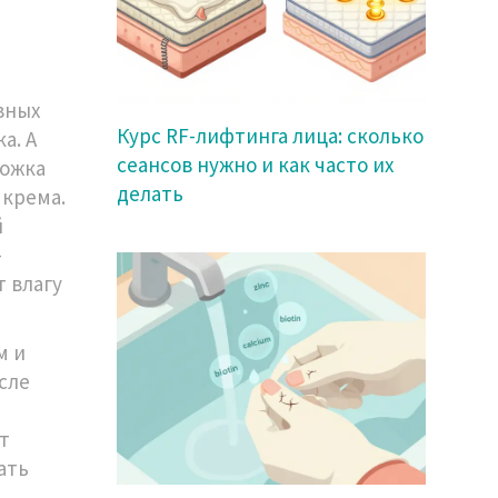
вных
Курс RF-лифтинга лица: сколько
а. А
сеансов нужно и как часто их
ложка
делать
 крема.
й
-
 влагу
м и
сле
т
ать