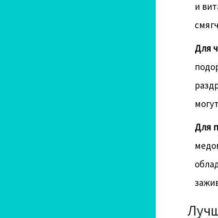
и вит
смягч
Для 
подо
раздр
могут
Для п
медом
облад
зажив
Лучш