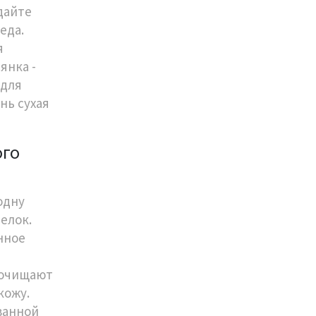
дайте
еда.
я
янка -
 для
нь сухая
ого
одну
елок.
нное
 очищают
кожу.
ванной