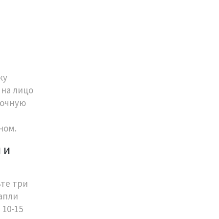
ку
 на лицо
лочную
ном.
 и
ьте три
апли
 10-15