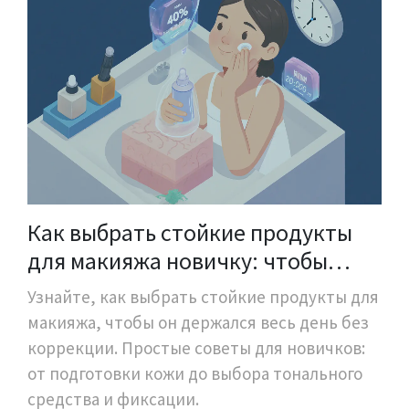
Как выбрать стойкие продукты
для макияжа новичку: чтобы
макияж держался весь день
Узнайте, как выбрать стойкие продукты для
макияжа, чтобы он держался весь день без
коррекции. Простые советы для новичков:
от подготовки кожи до выбора тонального
средства и фиксации.